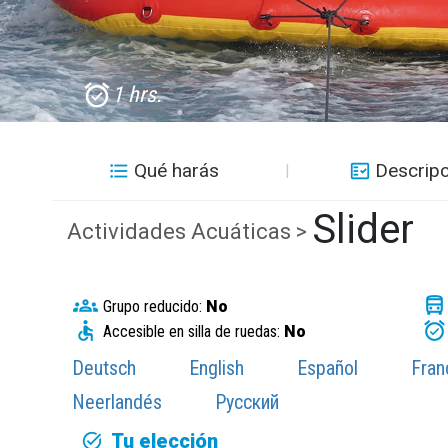
1 hrs.
Qué harás
Descripc
Slider
Actividades Acuáticas >
Grupo reducido:
No
Accesible en silla de ruedas:
No
Deutsch
English
Español
Fran
Neerlandés
Русский
Tu elección