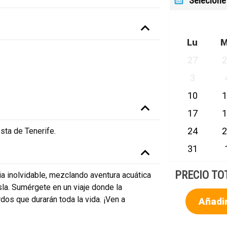
Selecione
Lu
27
3
10
17
24
osta de Tenerife.
31
PRECIO TO
ia inolvidable, mezclando aventura acuática
la. Sumérgete en un viaje donde la
dos que durarán toda la vida. ¡Ven a
Añadir