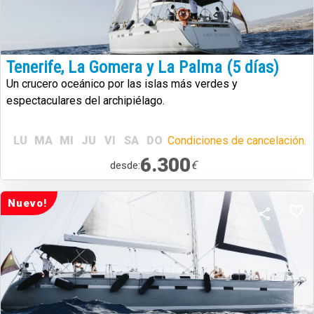
Tenerife, La Gomera y La Palma (5 días)
Un crucero oceánico por las islas más verdes y
espectaculares del archipiélago.
LU
MA
MI
JU
VI
SA
DO
Condiciones de cancelación.
6.300
€
desde:
Nuevo!