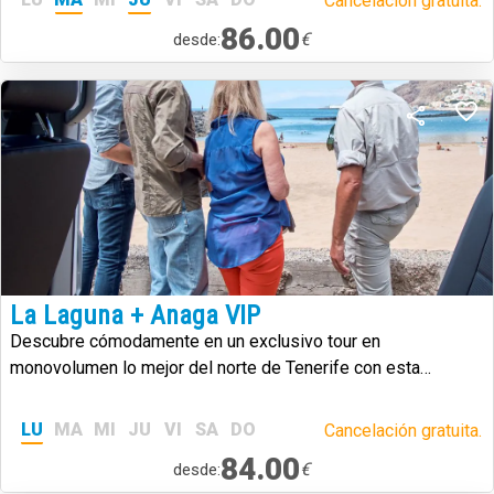
Cancelación gratuita.
86.00
€
desde:
La Laguna + Anaga VIP
Descubre cómodamente en un exclusivo tour en
monovolumen lo mejor del norte de Tenerife con esta
experiencia VIP por
Anaga
y
La Laguna
LU
MA
MI
JU
VI
SA
DO
Cancelación gratuita.
84.00
€
desde: