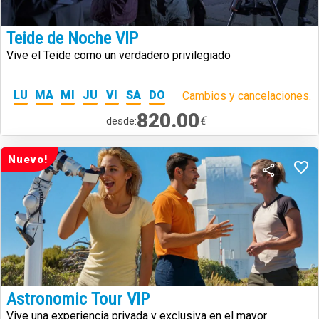
Teide de Noche VIP
Vive el Teide como un verdadero privilegiado
LU
MA
MI
JU
VI
SA
DO
Cambios y cancelaciones.
820.00
€
desde:
Nuevo!
Astronomic Tour VIP
Vive una experiencia privada y exclusiva en el mayor