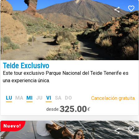
Teide Exclusivo
Este tour exclusivo Parque Nacional del Teide Tenerife es
una experiencia única.
LU
MA
MI
JU
VI
SA
DO
Cancelación gratuita.
325.00
€
desde:
Nuevo!