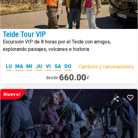
Teide Tour VIP
Excursión VIP de 8 horas por el Teide con amigos,
explorando paisajes, volcanes e historia.
LU
MA
MI
JU
VI
SA
DO
Cambios y cancelaciones.
660.00
€
desde:
Nuevo!