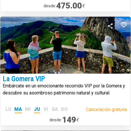
475.00
€
desde:
La Gomera VIP
Embárcate en un emocionante recorrido VIP por la Gomera y
descubre su asombroso patrimonio natural y cultural.
LU
MA
MI
JU
VI
SA
DO
Cancelación gratuita.
149
€
desde: