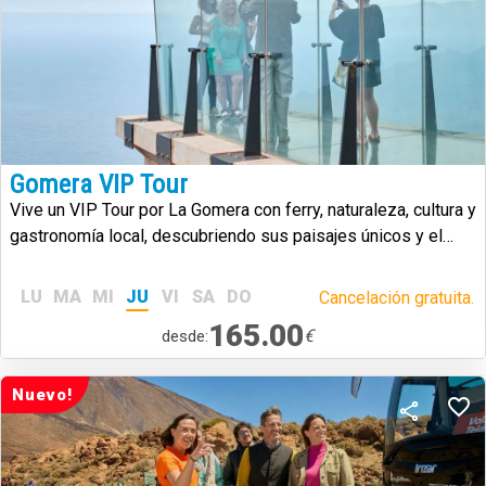
Gomera VIP Tour
Vive un VIP Tour por La Gomera con ferry, naturaleza, cultura y
gastronomía local, descubriendo sus paisajes únicos y el
silbo gomero.
LU
MA
MI
JU
VI
SA
DO
Cancelación gratuita.
165.00
€
desde:
Nuevo!