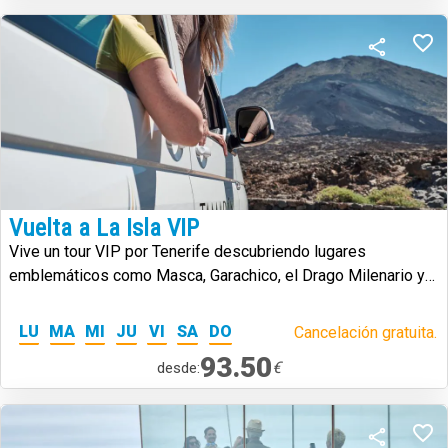
Vuelta a La Isla VIP
Vive un tour VIP por Tenerife descubriendo lugares
emblemáticos como Masca, Garachico, el Drago Milenario y
el Teide
LU
MA
MI
JU
VI
SA
DO
Cancelación gratuita.
93.50
€
desde: