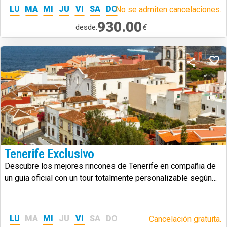
LU
MA
MI
JU
VI
SA
DO
No se admiten cancelaciones.
930.00
€
desde:
Tenerife Exclusivo
Descubre los mejores rincones de Tenerife en compañia de
un guia oficial con un tour totalmente personalizable según
tus necesidades y gustos.
LU
MA
MI
JU
VI
SA
DO
Cancelación gratuita.