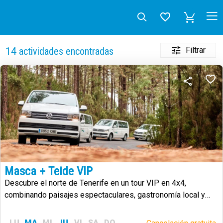
Filtrar
14
actividades encontradas
Masca + Teide VIP
Descubre el norte de Tenerife en un tour VIP en 4x4,
combinando paisajes espectaculares, gastronomía local y
comodidad exclusiva.
LU
MA
MI
JU
VI
SA
DO