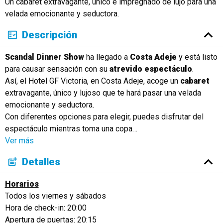
Un cabaret extravagante, único e impregnado de lujo para una
Русский
velada emocionante y seductora.
Descripción
Scandal Dinner Show
ha llegado a
Costa Adeje
y está listo
para causar sensación con su
atrevido espectáculo
.
Así, el Hotel GF Victoria, en Costa Adeje, acoge un
cabaret
extravagante, único y lujoso que te hará pasar una velada
emocionante y seductora.
Con diferentes opciones para elegir, puedes disfrutar del
espectáculo mientras toma una copa
…
Ver más
Detalles
Horarios
Todos los viernes y sábados
Hora de check-in: 20:00
Apertura de puertas: 20:15