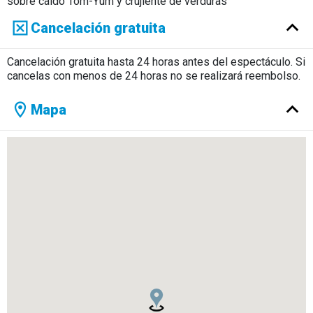
sobre caldo Tom-Yum y crujiente de verduras
Costillas de ternera, puré de zanahoria a baja temperatura,
Cancelación gratuita
chutney de mango y piña tostada y salsa BBQ casera
La manzana del pecado (trompe l’oeil de manzana)
Cancelación gratuita hasta 24 horas antes del espectáculo. Si
Menú vegetariano
cancelas con menos de 24 horas no se realizará reembolso.
Ceviche de tofu, crema de aguacate y frutas tropicales
Vichyssoise de coco con frutos secos caramelizados y
Mapa
esencia de eneldo
Popieta de calabacín y seitán con salsa de Martini sobre
caldo Tom-Yum vegetariano con verduras crujientes
Medallones vegetales, puré de zanahoria a baja temperatura,
chutney de mango y piña tostada y salsa BBQ casera
Fruto del pecado (trompe l’oeil de manzana)