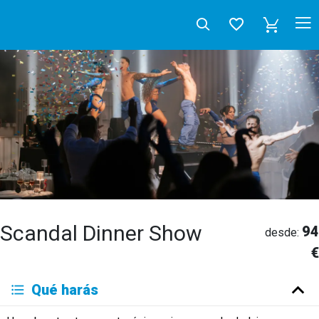
Scandal Dinner Show
94
desde:
€
Deutsch
Qué harás
English
Español
Français
Italiano
Neerlandés