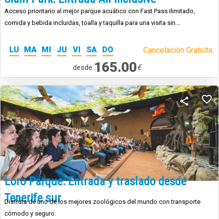
Acceso prioritario al mejor parque acuático con Fast Pass ilimitado,
comida y bebida incluidas, toalla y taquilla para una visita sin
preocupaciones.
LU
MA
MI
JU
VI
SA
DO
Cancelación Gratuita.
165.00
€
desde:
Loro Parque: Entrada y traslado desde
Tenerife sur
Disfruta de uno de los mejores zoológicos del mundo con transporte
cómodo y seguro.