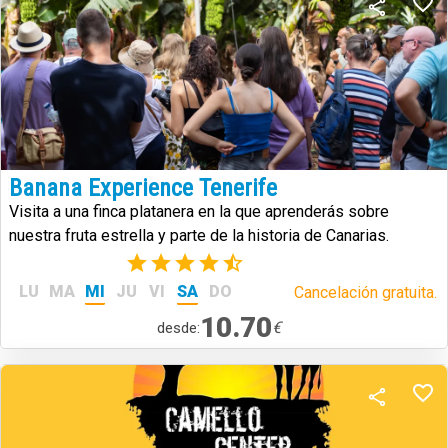
Banana Experience Tenerife
Visita a una finca platanera en la que aprenderás sobre
nuestra fruta estrella y parte de la historia de Canarias.
(6)
LU
MA
MI
JU
VI
SA
DO
Cancelación gratuita.
10.70
€
desde: