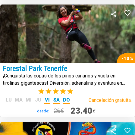
-10%
Forestal Park Tenerife
¡Conquista las copas de los pinos canarios y vuela en
tirolinas gigantescas! Diversión, adrenalina y aventura en
plena naturaleza.
(2)
LU
MA
MI
JU
VI
SA
DO
Cancelación gratuita.
23.40
26€
€
desde: