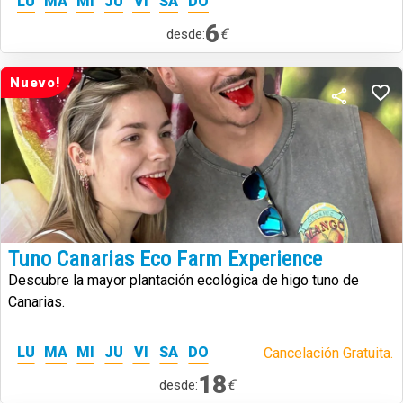
LU
MA
MI
JU
VI
SA
DO
6
€
desde:
Nuevo!
Tuno Canarias Eco Farm Experience
Descubre la mayor plantación ecológica de higo tuno de
Canarias.
LU
MA
MI
JU
VI
SA
DO
Cancelación Gratuita.
18
€
desde: