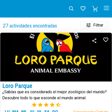
Filtrar
27
actividades encontradas
Loro Parque
¿Sabías que es considerado el mejor zoológico del mundo?
Descubre todo lo que esconde el mundo animal.
(73)
LU
MA
MI
JU
VI
SA
DO