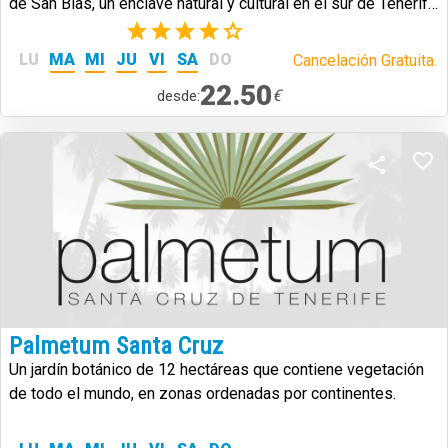
de San Blas, un enclave natural y cultural en el sur de Tenerife
que combina historia, paisajes volcánicos y biodiversidad.
(2)
LU
MA
MI
JU
VI
SA
DO
Cancelación Gratuita.
22.50
€
desde:
Palmetum Santa Cruz
Un jardín botánico de 12 hectáreas que contiene vegetación
de todo el mundo, en zonas ordenadas por continentes.