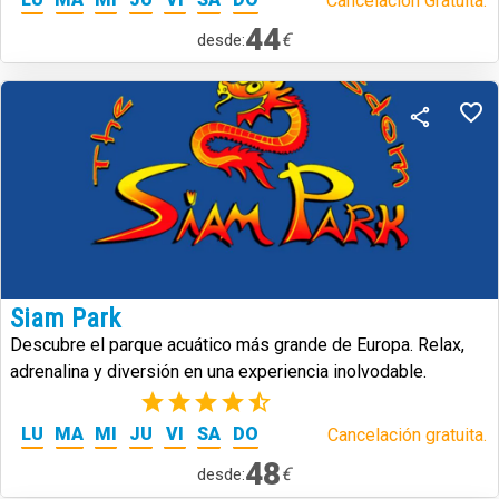
Cancelación Gratuita.
44
€
desde:
Siam Park
Descubre el parque acuático más grande de Europa. Relax,
adrenalina y diversión en una experiencia inolvodable.
(39)
LU
MA
MI
JU
VI
SA
DO
Cancelación gratuita.
48
€
desde: