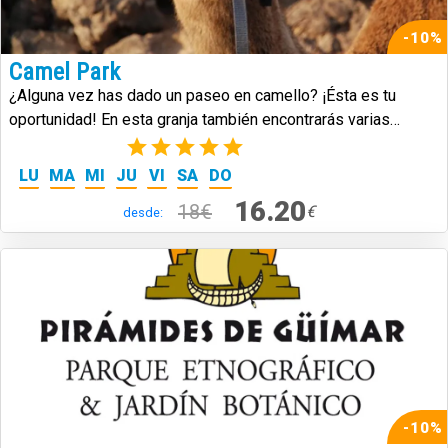
-10%
Camel Park
¿Alguna vez has dado un paseo en camello? ¡Ésta es tu
oportunidad! En esta granja también encontrarás varias
especies nativas de Canarias.
(3)
LU
MA
MI
JU
VI
SA
DO
16.20
18€
€
desde:
-10%