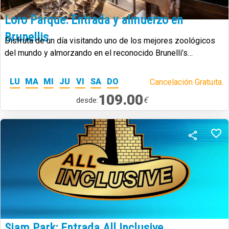
Loro Parque: Entrada y almuerzo en
Brunellis
Disfruta de un día visitando uno de los mejores zoológicos
del mundo y almorzando en el reconocido Brunelli’s
Steakhouse, con espectaculares vistas al océano.
LU
MA
MI
JU
VI
SA
DO
Cancelación Gratuita.
109.00
€
desde:
Siam Park: Entrada All Inclusive