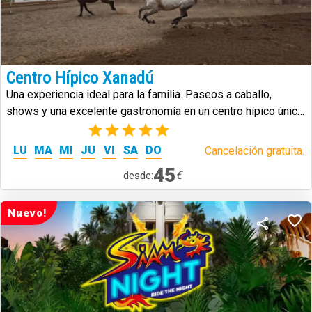
Centro Hípico Xanadú
Una experiencia ideal para la familia. Paseos a caballo,
shows y una excelente gastronomía en un centro hípico único
en Tenerife.
(1)
LU
MA
MI
JU
VI
SA
DO
Cancelación gratuita.
45
€
desde:
Nuevo!