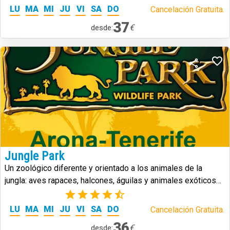
LU
MA
MI
JU
VI
SA
DO
Cancelación Gratuita.
37
€
desde:
Jungle Park
Un zoológico diferente y orientado a los animales de la
jungla: aves rapaces, halcones, águilas y animales exóticos
de todo tipo.
(5)
LU
MA
MI
JU
VI
SA
DO
Cancelación Gratuita.
36
€
desde: