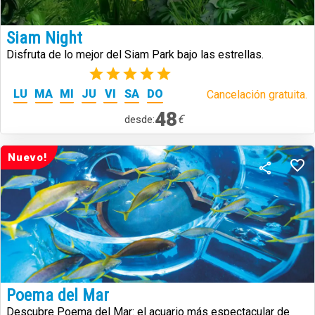
Siam Night
Disfruta de lo mejor del Siam Park bajo las estrellas.
(1)
LU
MA
MI
JU
VI
SA
DO
Cancelación gratuita.
48
€
desde:
Nuevo!
Poema del Mar
Descubre Poema del Mar: el acuario más espectacular de