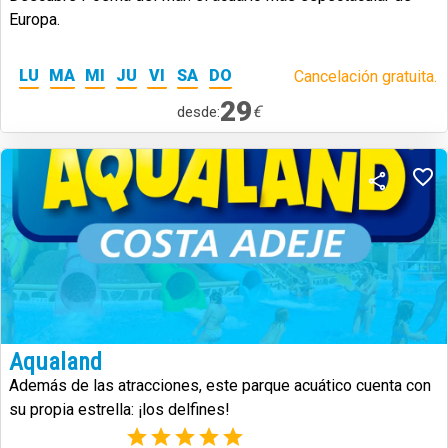
Europa.
LU
MA
MI
JU
VI
SA
DO
Cancelación gratuita.
29
€
desde:
Aqualand
Además de las atracciones, este parque acuático cuenta con
su propia estrella: ¡los delfines!
(1)