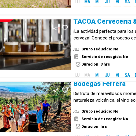
LU
MA
MI
JU
VI
SA
NUEVO!
TACOA Cervecería &
¡La actividad perfecta para los
cerveza! Conoce el proceso de
esta bebida en la primera cerve
Grupo reducido: No
Canarias.
Servicio de recogida: No
Duración: 3 hrs
LU
MA
MI
JU
VI
SA
Bodegas Ferrera
Disfruta de maravillosos momen
naturaleza volcánica, el vino e
compañía, serán los protagonis
Grupo reducido: No
Servicio de recogida: No
Duración: hrs