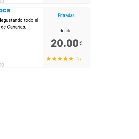
DO
oca
Entradas
 degustando todo el
 de Canarias.
desde:
20.00
€
(1)
DO