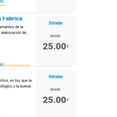
DO
 Fábrica
Entradas
 amantes de la
 elaboración de
desde:
cería artesanal de
25.00
€
DO
Cancelación gratuita.
Entradas
tos, en los que la
cológico y la buena
desde:
tas.
25.00
€