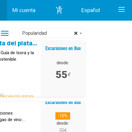
0
Mi cuenta
Español
Inicio
Gastronomía en Tenerife
×
Popularidad
Paseo histórico y ruta del plátano en Guía de Isora
Excursiones en Bus
Guía de Isora y la
ostenible.
desde:
55
€
DO
Cancelación gratuita.
Excursiones en Bus
aciones
-10%
gas de vino:
desde:
72€