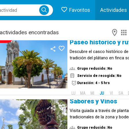
Favoritos
Actividades
ose menu
actividades encontradas
NUEVO!
Descubre el casco histórico de 
tradición del plátano en finca s
Grupo reducido: No
Servicio de recogida: No
Duración: 4 - 5 hrs
LU
MA
MI
JU
VI
SA
Sabores y Vinos
Visita guiada a través de plant
tradicionales de la zona y bode
saborea Tenerife.
Grupo reducido: No