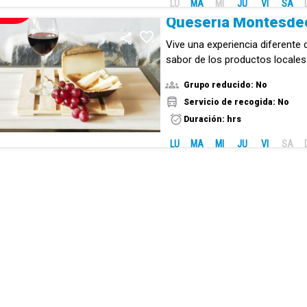
LU
MA
MI
JU
VI
SA
NUEVO!
Quesería Montesde
Vive una experiencia diferente
sabor de los productos locales
Grupo reducido: No
Servicio de recogida: No
Duración: hrs
LU
MA
MI
JU
VI
SA