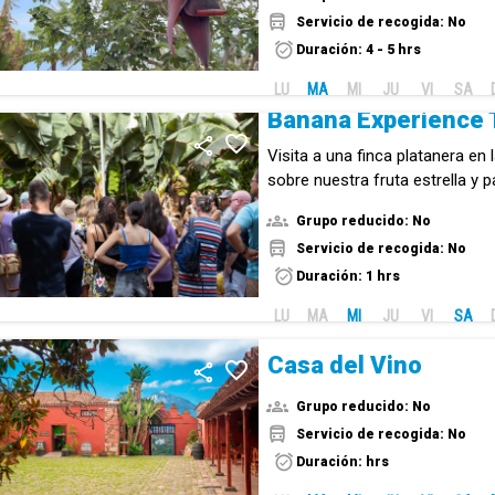
Servicio de recogida: No
Duración: 4 - 5 hrs
LU
MA
MI
JU
VI
SA
Banana Experience 
Visita a una finca platanera en
sobre nuestra fruta estrella y pa
de Canarias.
Grupo reducido: No
Servicio de recogida: No
Duración: 1 hrs
LU
MA
MI
JU
VI
SA
Casa del Vino
Grupo reducido: No
Servicio de recogida: No
Duración: hrs