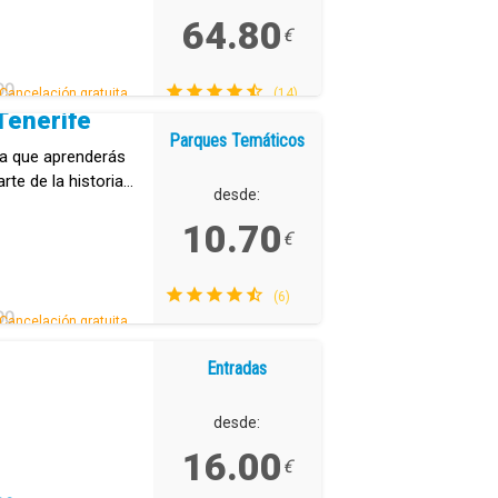
64.80
€
DO
Cancelación gratuita.
(14)
Tenerife
Parques Temáticos
 la que aprenderás
rte de la historia
desde:
10.70
€
(6)
DO
Cancelación gratuita.
Entradas
desde:
16.00
€