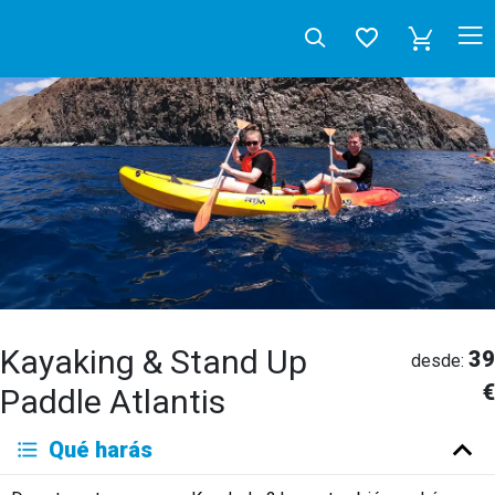
Kayaking & Stand Up
39
desde:
€
Paddle Atlantis
Deutsch
Qué harás
English
Español
Français
Italiano
Neerlandés