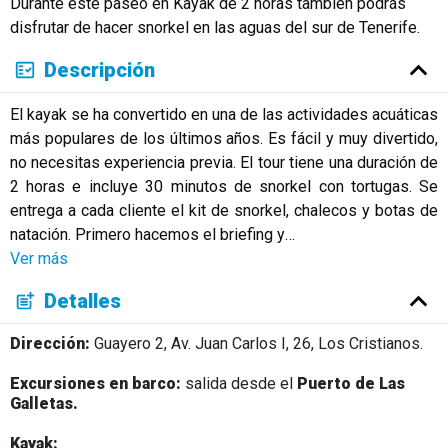
Durante este paseo en Kayak de 2 horas también podrás
Русский
disfrutar de hacer snorkel en las aguas del sur de Tenerife.
Descripción
El kayak se ha convertido en una de las actividades acuáticas
más populares de los últimos años. Es fácil y muy divertido,
no necesitas experiencia previa. El tour tiene una duración de
2 horas e incluye 30 minutos de snorkel con tortugas. Se
entrega a cada cliente el kit de snorkel, chalecos y botas de
natación. Primero hacemos el briefing y
…
Ver más
Detalles
Dirección:
Guayero 2, Av. Juan Carlos I, 26, Los Cristianos.
Excursiones en barco:
salida
desde el
Puerto de Las
Galletas.
Kayak: