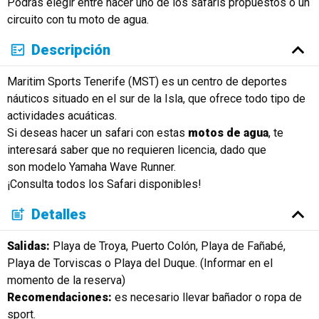
Podrás elegir entre hacer uno de los safaris propuestos o un
Русский
circuito con tu moto de agua.
Descripción
Maritim Sports Tenerife (MST) es un centro de deportes
náuticos situado en el sur de la Isla, que ofrece todo tipo de
actividades acuáticas.
Si deseas hacer un safari con estas
motos de agua
, te
interesará saber que no requieren licencia, dado que
son modelo Yamaha Wave Runner.
¡Consulta todos los Safari disponibles!
Detalles
Salidas:
Playa de Troya, Puerto Colón, Playa de Fañabé,
Playa de Torviscas o Playa del Duque. (Informar en el
momento de la reserva)
Recomendaciones:
es necesario llevar bañador o ropa de
sport.