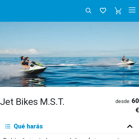
Jet Bikes M.S.T.
60
desde:
€
Deutsch
Qué harás
English
Español
Français
Italiano
Neerlandés