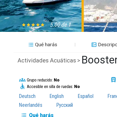
5.00 de 1
Qué harás
Descripc
Booste
Actividades Acuáticas >
Grupo reducido:
No
Accesible en silla de ruedas:
No
Deutsch
English
Español
Fran
Neerlandés
Русский
Qué harás