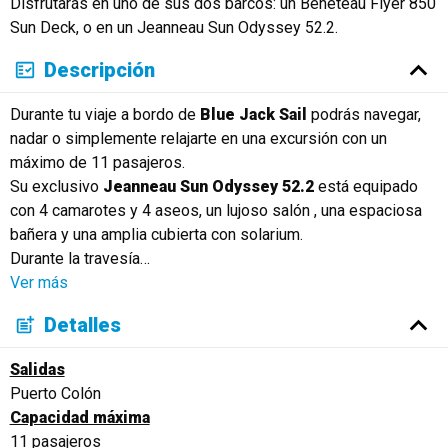
Disfrutarás en uno de sus dos barcos: un Beneteau Flyer 850
Русский
Sun Deck, o en un Jeanneau Sun Odyssey 52.2.
Descripción
Durante tu viaje a bordo de
Blue Jack Sail
podrás navegar,
nadar o simplemente relajarte en una excursión con un
máximo de 11 pasajeros.
Su exclusivo
Jeanneau Sun Odyssey 52.2
está equipado
con 4 camarotes y 4 aseos, un lujoso salón , una espaciosa
bañera y una amplia cubierta con solarium.
Durante la travesía
…
Ver más
Detalles
Salidas
Puerto Colón
Capacidad máxima
11 pasajeros