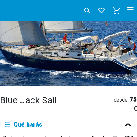
Blue Jack Sail
75
desde:
€
Deutsch
Qué harás
English
Español
Français
Italiano
Neerlandés