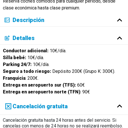
Reserva coches cómodos para cualquier período, desde
Русский
clase económica hasta clase premium.
Descripción
Detalles
Conductor adicional:
10€/día.
Silla bebé:
10€/día.
Parking 24/7:
10€/día.
Seguro a todo riesgo:
Depósito 200€ (Grupo K: 300€).
Franquicia
: 200€.
Entrega en aeropuerto sur (TFS):
60€
Entrega en aeropuerto norte (TFN)
: 90€
Cancelación gratuita
Cancelación gratuita hasta 24 horas antes del servicio. Si
cancelas con menos de 24 horas no se realizará reembolso.