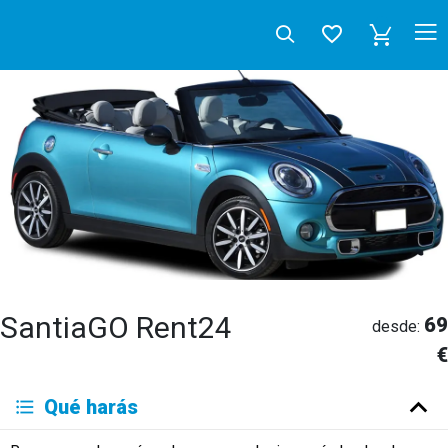
SantiaGO Rent24
69
desde:
€
Deutsch
Qué harás
English
Español
Français
Italiano
Neerlandés