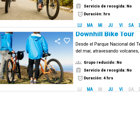
Servicio de recogida: No
Duración: hrs
LU
MA
MI
JU
VI
SA
Downhill Bike Tour
Desde el Parque Nacional del T
del mar, atravesando volcanes,
desiertos, con unas vistas mara
Grupo reducido: No
bajada, sin pedalear!
Servicio de recogida: No
Duración: 4 hrs
LU
MA
MI
JU
VI
SA