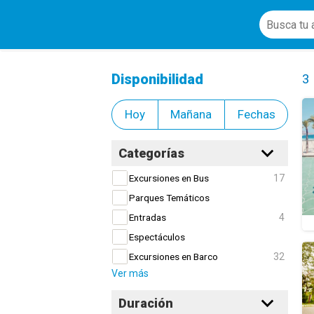
Alquiler y tours en Bicicleta
Cl
Disponibilidad
3
Hoy
Mañana
Fechas
Categorías
17
Excursiones en Bus
Parques Temáticos
4
Entradas
Espectáculos
32
Excursiones en Barco
Ver más
Duración