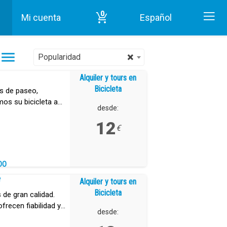
0
Mi cuenta
Español
nicio
Alquiler y tours en Bicicleta en Tenerife
×
Popularidad
Alquiler y tours en
Bicicleta
as de paseo,
mos su bicicleta a
desde:
ur de Tenerife.
12
€
DO
e
Alquiler y tours en
Bicicleta
s de gran calidad.
recen fiabilidad y
desde: