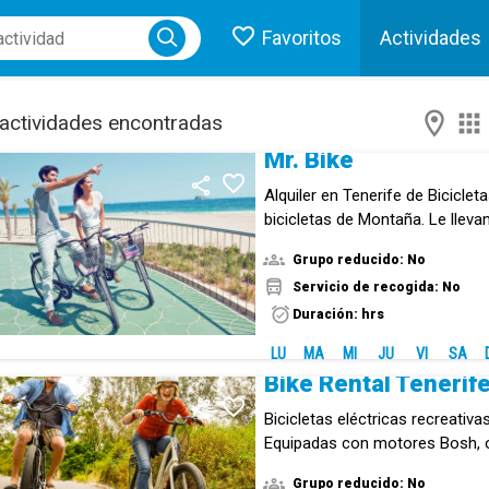
Favoritos
Actividades
I
ose menu
actividades encontradas
Mr. Bike
Alquiler en Tenerife de Biciclet
bicicletas de Montaña. Le lleva
su Hotel o Apartamento en el S
Grupo reducido: No
Servicio de recogida: No
Duración: hrs
LU
MA
MI
JU
VI
SA
Bike Rental Tenerif
Bicicletas eléctricas recreativa
Equipadas con motores Bosh, of
largo alcance.
Grupo reducido: No