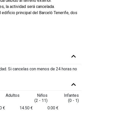
 debido al terreno exterior.
, la actividad será cancelada.
 edificio principal del Barceló Tenerife, dos
.
vidad. Si cancelas con menos de 24 horas no
Adultos
Niños
Infantes
(2 - 11)
(0 - 1)
0 €
14.50 €
0.00 €