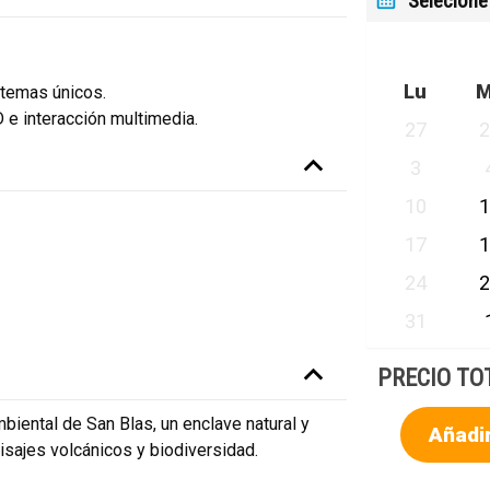
Selecione
Lu
temas únicos.
 e interacción multimedia.
27
3
10
17
24
31
PRECIO TO
iental de San Blas, un enclave natural y
Añadir
aisajes volcánicos y biodiversidad.