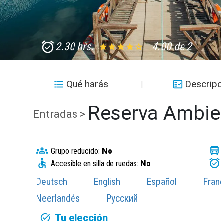
2.30 hrs.
4.00 de 2
Qué harás
Descripc
Reserva Ambien
Entradas >
Grupo reducido:
No
Accesible en silla de ruedas:
No
Deutsch
English
Español
Fran
Neerlandés
Русский
Tu elección