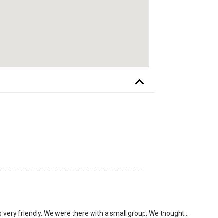
We received very detailed information. Our guide was very friendly. We were there with a small group. We thought the theoretical part could be shortened a little. We were fascinated by the landscape! We have thank you for the good Organisation!