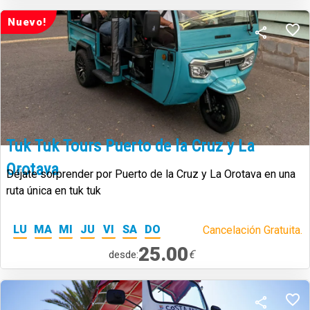
Nuevo!
Tuk Tuk Tours Puerto de la Cruz y La
Orotava
Déjate sorprender por Puerto de la Cruz y La Orotava en una
ruta única en tuk tuk
LU
MA
MI
JU
VI
SA
DO
Cancelación Gratuita.
25.00
€
desde: