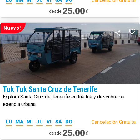
Cancelación Gratuita.
25.00
€
desde:
Nuevo!
Tuk Tuk Santa Cruz de Tenerife
Explora Santa Cruz de Tenerife en tuk tuk y descubre su
esencia urbana
LU
MA
MI
JU
VI
SA
DO
Cancelación Gratuita.
25.00
€
desde: