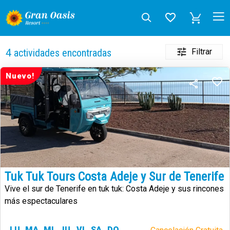
Filtrar
4
actividades encontradas
Nuevo!
Tuk Tuk Tours Costa Adeje y Sur de Tenerife
Vive el sur de Tenerife en tuk tuk: Costa Adeje y sus rincones
más espectaculares
LU
MA
MI
JU
VI
SA
DO