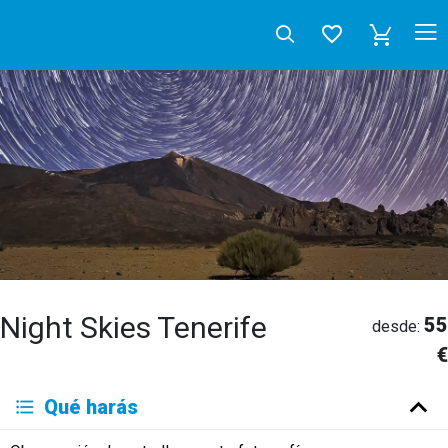
Night Skies Tenerife
55
desde:
€
Deutsch
Qué harás
English
Español
Français
Italiano
Neerlandés