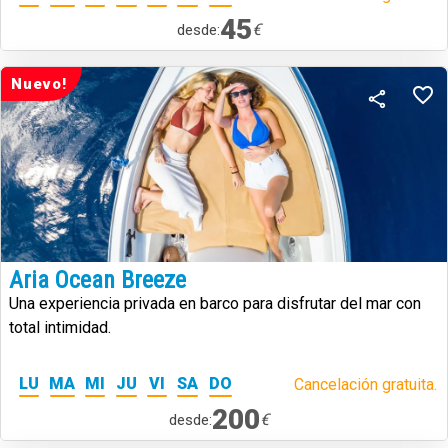
45
€
desde:
Nuevo!
Aria Ocean Breeze
Una experiencia privada en barco para disfrutar del mar con
total intimidad.
LU
MA
MI
JU
VI
SA
DO
Cancelación gratuita.
200
€
desde: