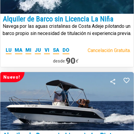
Alquiler de Barco sin Licencia La Niña
Navega por las aguas cristalinas de Costa Adeje pilotando un
barco propio sin necesidad de titulación ni experiencia previa.
LU
MA
MI
JU
VI
SA
DO
Cancelación Gratuita.
90
€
desde:
Nuevo!