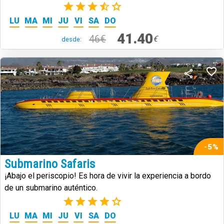
disfruta del mar.
(7)
LU
MA
MI
JU
VI
SA
DO
41.40
46€
€
desde:
-5%
Submarino Safaris
¡Abajo el periscopio! Es hora de vivir la experiencia a bordo
de un submarino auténtico.
(7)
LU
MA
MI
JU
VI
SA
DO