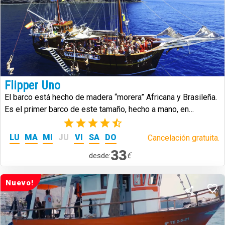
Flipper Uno
El barco está hecho de madera “morera” Africana y Brasileña.
Es el primer barco de este tamaño, hecho a mano, en
Tenerife.
(48)
LU
MA
MI
JU
VI
SA
DO
Cancelación gratuita.
33
€
desde:
Nuevo!