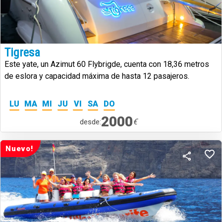
Tigresa
Este yate, un Azimut 60 Flybrigde, cuenta con 18,36 metros
de eslora y capacidad máxima de hasta 12 pasajeros.
LU
MA
MI
JU
VI
SA
DO
2000
€
desde:
Nuevo!