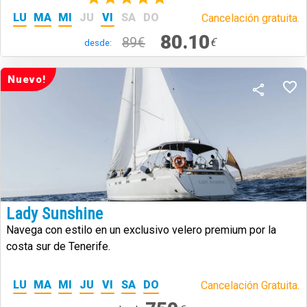
LU
MA
MI
JU
VI
SA
DO
Cancelación gratuita.
80.10
89€
€
desde:
Nuevo!
Lady Sunshine
Navega con estilo en un exclusivo velero premium por la
costa sur de Tenerife.
LU
MA
MI
JU
VI
SA
DO
Cancelación Gratuita.