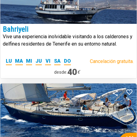
Bahriyeli
Vive una experiencia inolvidable visitando a los calderones y
delfines residentes de Tenerife en su entorno natural.
LU
MA
MI
JU
VI
SA
DO
Cancelación gratuita.
40
€
desde: