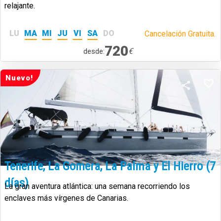
relajante.
LU
MA
MI
JU
VI
SA
DO
Cancelación Gratuita.
720
€
desde:
Nuevo!
Tenerife, La Gomera, La Palma y El Hierro (7
días)
La gran aventura atlántica: una semana recorriendo los
enclaves más vírgenes de Canarias.