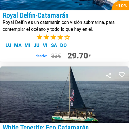
-10%
Royal Delfin-Catamarán
Royal Delfin es un catamarán con visión submarina, para
contemplar el océano y todo lo que hay en él.
(31)
LU
MA
MI
JU
VI
SA
DO
29.70
33€
€
desde:
White Tenerife: Eco Catamarán