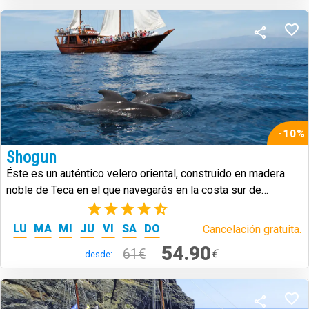
-10%
Shogun
Éste es un auténtico velero oriental, construido en madera
noble de Teca en el que navegarás en la costa sur de
Tenerife.
(9)
LU
MA
MI
JU
VI
SA
DO
Cancelación gratuita.
54.90
61€
€
desde: