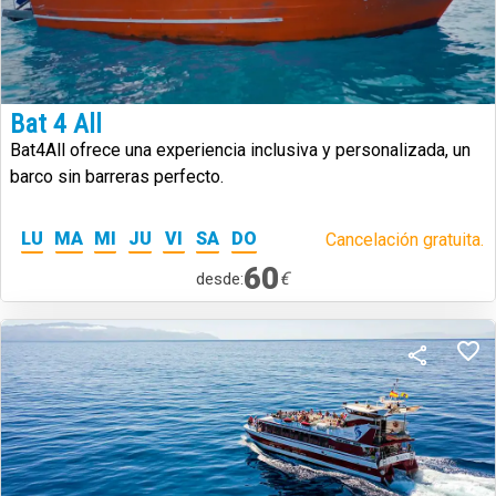
Bat 4 All
Bat4All ofrece una experiencia inclusiva y personalizada, un
barco sin barreras perfecto.
LU
MA
MI
JU
VI
SA
DO
Cancelación gratuita.
60
€
desde: