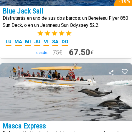
-10%
Blue Jack Sail
Disfrutarás en uno de sus dos barcos: un Beneteau Flyer 850
Sun Deck, o en un Jeanneau Sun Odyssey 52.2.
(1)
LU
MA
MI
JU
VI
SA
DO
67.50
75€
€
desde:
Masca Express