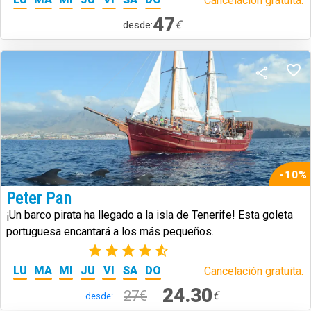
Cancelación gratuita.
47
€
desde:
-10%
Peter Pan
¡Un barco pirata ha llegado a la isla de Tenerife! Esta goleta
portuguesa encantará a los más pequeños.
(13)
LU
MA
MI
JU
VI
SA
DO
Cancelación gratuita.
24.30
27€
€
desde: