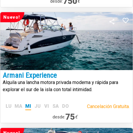
750
€
desde:
Nuevo!
Armani Experience
Alquila una lancha motora privada moderna y rápida para
explorar el sur de la isla con total intimidad.
LU
MA
MI
JU
VI
SA
DO
Cancelación Gratuita.
75
€
desde: