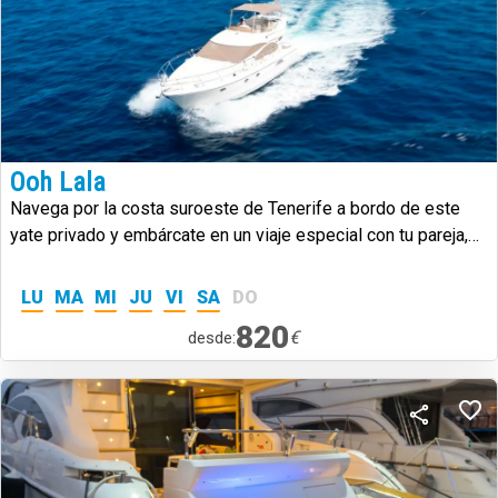
Ooh Lala
Navega por la costa suroeste de Tenerife a bordo de este
yate privado y embárcate en un viaje especial con tu pareja,
familia o amigos.
LU
MA
MI
JU
VI
SA
DO
820
€
desde: