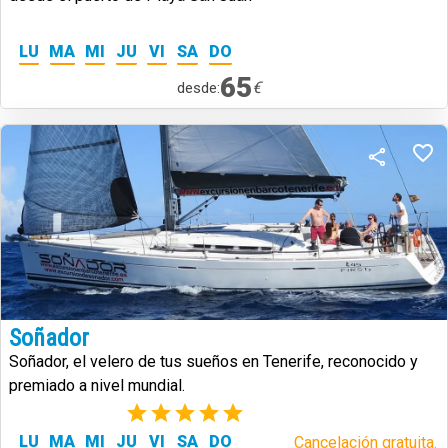
LU
MA
MI
JU
VI
SA
DO
65
€
desde:
Soñador
Soñador, el velero de tus sueños en Tenerife, reconocido y
premiado a nivel mundial.
(1)
LU
MA
MI
JU
VI
SA
DO
Cancelación gratuita.