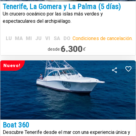
Tenerife, La Gomera y La Palma (5 días)
Un crucero oceánico por las islas más verdes y
espectaculares del archipiélago.
LU
MA
MI
JU
VI
SA
DO
Condiciones de cancelación.
6.300
€
desde:
Nuevo!
Boat 360
Descubre Tenerife desde el mar con una experiencia única y