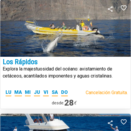
Los Rápidos
Explora la majestuosidad del océano: avistamiento de
cetáceos, acantilados imponentes y aguas cristalinas.
LU
MA
MI
JU
VI
SA
DO
Cancelación Gratuita.
28
€
desde: