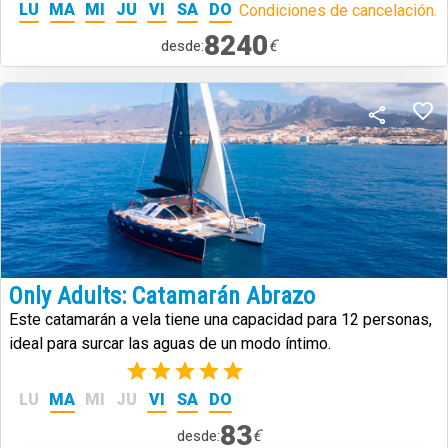
LU
MA
MI
JU
VI
SA
DO
Condiciones de cancelación.
8240
€
desde:
Only Adults: Catamarán Abrazo
Este catamarán a vela tiene una capacidad para 12 personas,
ideal para surcar las aguas de un modo íntimo.
(4)
LU
MA
MI
JU
VI
SA
DO
83
€
desde: