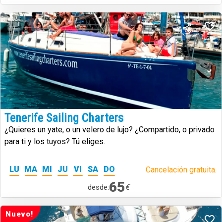
Tenerife Sailing Charters
¿Quieres un yate, o un velero de lujo? ¿Compartido, o privado
para ti y los tuyos? Tú eliges.
LU
MA
MI
JU
VI
SA
DO
Cancelación gratuita.
65
€
desde:
Nuevo!