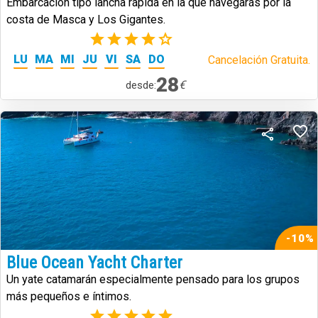
Embarcación tipo lancha rápida en la que navegarás por la
costa de Masca y Los Gigantes.
(3)
LU
MA
MI
JU
VI
SA
DO
Cancelación Gratuita.
28
€
desde:
-10%
Blue Ocean Yacht Charter
Un yate catamarán especialmente pensado para los grupos
más pequeños e íntimos.
(1)