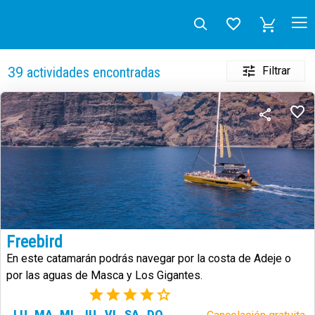
Filtrar
39
actividades encontradas
Freebird
En este catamarán podrás navegar por la costa de Adeje o
por las aguas de Masca y Los Gigantes.
(13)
LU
MA
MI
JU
VI
SA
DO