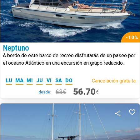
-10%
Neptuno
A bordo de este barco de recreo disfrutarás de un paseo por
el océano Atlántico en una excursión en grupo reducido.
LU
MA
MI
JU
VI
SA
DO
Cancelación gratuita.
56.70
63€
€
desde: