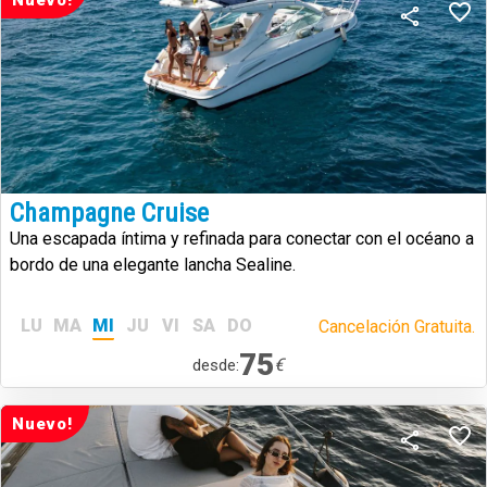
Nuevo!
Champagne Cruise
Una escapada íntima y refinada para conectar con el océano a
bordo de una elegante lancha Sealine.
LU
MA
MI
JU
VI
SA
DO
Cancelación Gratuita.
75
€
desde:
Nuevo!