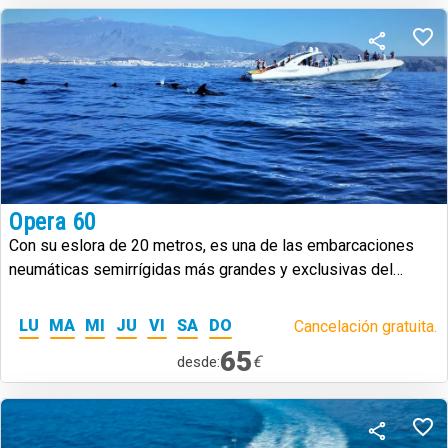
Opera 60
Con su eslora de 20 metros, es una de las embarcaciones
neumáticas semirrígidas más grandes y exclusivas del
mundo.
LU
MA
MI
JU
VI
SA
DO
Cancelación gratuita.
65
€
desde: