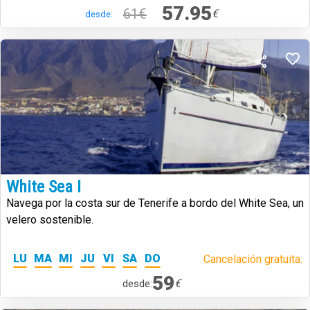
57.95
61€
€
desde:
White Sea I
Navega por la costa sur de Tenerife a bordo del White Sea, un
velero sostenible.
LU
MA
MI
JU
VI
SA
DO
Cancelación gratuita.
59
€
desde: