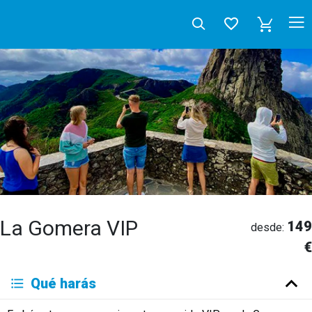
La Gomera VIP
149
desde:
€
Deutsch
Qué harás
English
Español
Français
Italiano
Neerlandés