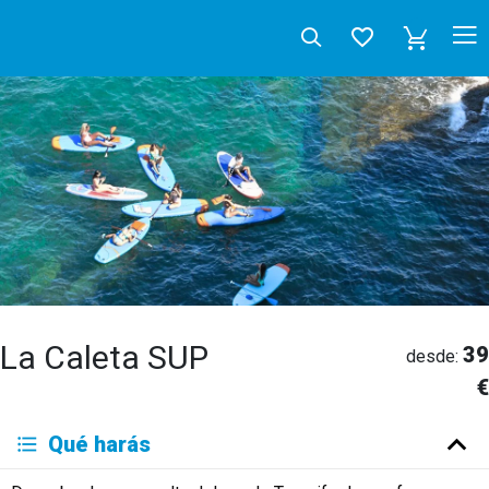
La Caleta SUP
39
desde:
€
Deutsch
Qué harás
English
Español
Français
Italiano
Neerlandés