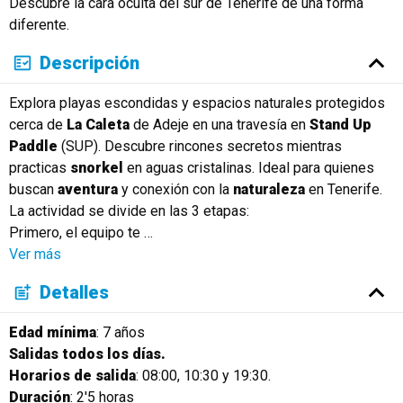
Descubre la cara oculta del sur de Tenerife de una forma
Русский
diferente.
Descripción
Explora playas escondidas y espacios naturales protegidos
cerca de
La Caleta
de Adeje en una travesía en
Stand Up
Paddle
(SUP). Descubre rincones secretos mientras
practicas
snorkel
en aguas cristalinas. Ideal para quienes
buscan
aventura
y conexión con la
naturaleza
en Tenerife.
La actividad se divide en las 3 etapas:
Primero, el equipo te
…
Ver más
Detalles
Edad mínima
: 7 años
Salidas todos los días.
Horarios de salida
: 08:00, 10:30 y 19:30.
Duración
: 2'5 horas