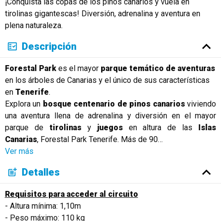
¡Conquista las copas de los pinos canarios y vuela en
Русский
tirolinas gigantescas! Diversión, adrenalina y aventura en
plena naturaleza.
Descripción
Forestal Park
es el mayor
parque temático de aventuras
en los árboles de Canarias y el único de sus características
en
Tenerife
.
Explora un
bosque centenario de pinos canarios
viviendo
una aventura llena de adrenalina y diversión en el mayor
parque de
tirolinas
y
juegos
en altura de las
Islas
Canarias
, Forestal Park Tenerife. Más de 90
…
Ver más
Detalles
Requisitos para acceder al circuito
- Altura mínima: 1,10m
- Peso máximo: 110 kg