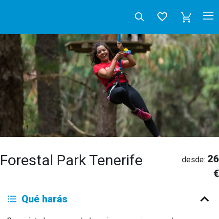
Forestal Park Tenerife
26
desde:
€
Deutsch
Qué harás
English
Español
Français
Italiano
Neerlandés