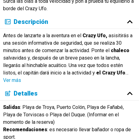
Surca las olas a toda velocidad y pon a prueba tu equilibrio a
Русский
borde del Crazy Ufo.
Descripción
Antes de lanzarte a la aventura en el
Crazy Ufo,
asisitirás a
una sesión informativa de seguridad, que se realiza 30
minutos antes de comenzar la actividad. Ponte el
chaleco
salvavidas y, después de un breve paseo en la lancha,
llegarás al hinchable acuático. Una vez que todos estén
listos, el capitán dará inicio a la actividad y
el Crazy Ufo
…
Ver más
Detalles
Salidas
: Playa de Troya, Puerto Colón, Playa de Fañabé,
Playa de Torviscas o Playa del Duque. (Informar en el
momento de la reserva)
Recomendaciones
: es necesario llevar bañador o ropa de
sport.