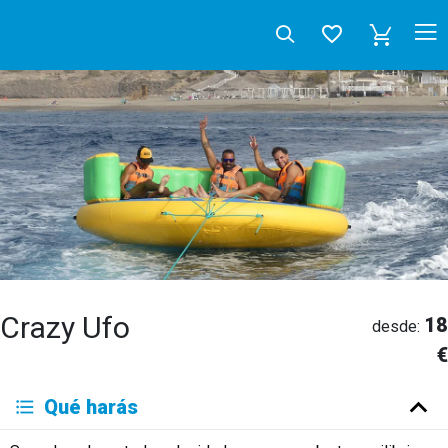
Crazy Ufo
18
desde:
€
Deutsch
Qué harás
English
Español
Français
Italiano
Neerlandés