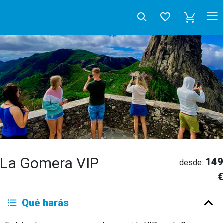
La Gomera VIP
149
desde:
€
Deutsch
Qué harás
English
Español
Français
Italiano
Neerlandés