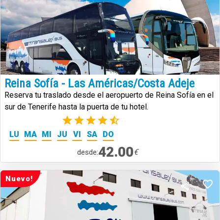
Reina Sofía - Las Américas/Costa Adeje
Reserva tu traslado desde el aeropuerto de Reina Sofía en el
sur de Tenerife hasta la puerta de tu hotel.
(23)
LU
MA
MI
JU
VI
SA
DO
42.00
€
desde:
Nuevo!