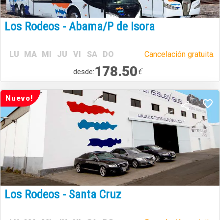
Los Rodeos - Abama/P de Isora
LU
MA
MI
JU
VI
SA
DO
Cancelación gratuita.
178.50
€
desde:
Nuevo!
Los Rodeos - Santa Cruz