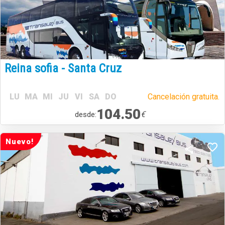
Reina sofia - Santa Cruz
LU
MA
MI
JU
VI
SA
DO
Cancelación gratuita.
104.50
€
desde:
Nuevo!