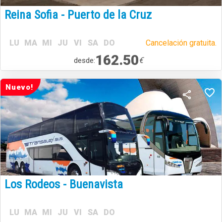
Reina Sofia - Puerto de la Cruz
LU
MA
MI
JU
VI
SA
DO
Cancelación gratuita.
162.50
€
desde:
Nuevo!
Los Rodeos - Buenavista
LU
MA
MI
JU
VI
SA
DO