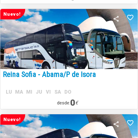
Nuevo!
Reina Sofia - Abama/P de Isora
LU
MA
MI
JU
VI
SA
DO
0
€
desde:
Nuevo!