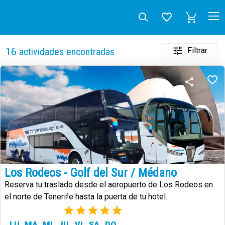
Filtrar
16
actividades encontradas
Los Rodeos - Golf del Sur / Médano
Reserva tu traslado desde el aeropuerto de Los Rodeos en
el norte de Tenerife hasta la puerta de tu hotel.
(4)
LU
MA
MI
JU
VI
SA
DO