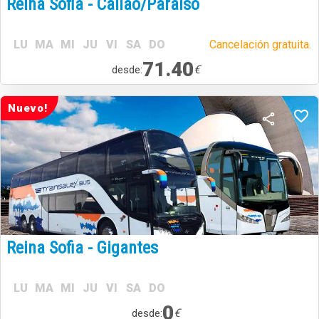
Reina Sofia - Callao/Paraiso
LU
MA
MI
JU
VI
SA
DO
Cancelación gratuita.
71.40
€
desde:
Nuevo!
Reina Sofia - Gigantes
LU
MA
MI
JU
VI
SA
DO
0
€
desde: