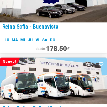
Reina Sofia - Buenavista
LU
MA
MI
JU
VI
SA
DO
178.50
€
desde:
Nuevo!