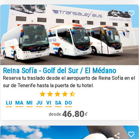
Reina Sofía - Golf del Sur / El Médano
Reserva tu traslado desde el aeropuerto de Reina Sofía en el
sur de Tenerife hasta la puerta de tu hotel.
(22)
LU
MA
MI
JU
VI
SA
DO
46.80
€
desde: