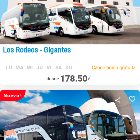
Los Rodeos - Gigantes
LU
MA
MI
JU
VI
SA
DO
Cancelación gratuita.
178.50
€
desde:
Nuevo!