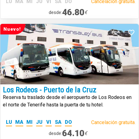
LU
MA
MI
JU
VI
SA
DO
Cancelación gratuita.
46.80
€
desde:
Nuevo!
Los Rodeos - Puerto de la Cruz
Reserva tu traslado desde el aeropuerto de Los Rodeos en
el norte de Tenerife hasta la puerta de tu hotel.
LU
MA
MI
JU
VI
SA
DO
Cancelación gratuita.
64.10
€
desde: