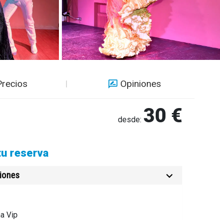
Precios
Opiniones
30 €
desde:
tu reserva
ciones
a Vip