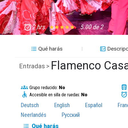
2 hrs.
5.00 de 2
Qué harás
Descripc
Flamenco Cas
Entradas >
Grupo reducido:
No
Accesible en silla de ruedas:
No
Deutsch
English
Español
Fran
Neerlandés
Русский
Qué harás