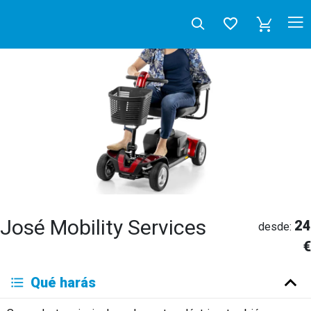
José Mobility Services
24
desde:
€
Deutsch
Qué harás
English
Español
Français
Italiano
Neerlandés