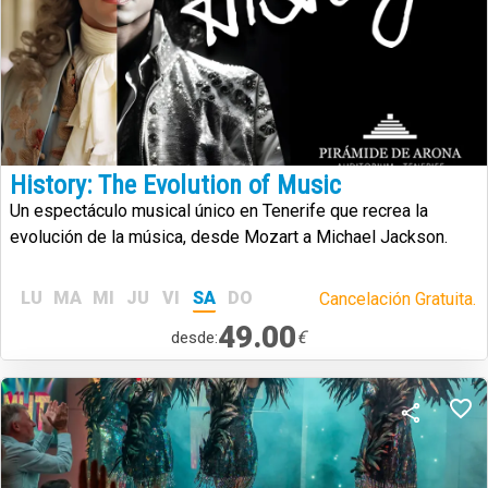
History: The Evolution of Music
Un espectáculo musical único en Tenerife que recrea la
evolución de la música, desde Mozart a Michael Jackson.
LU
MA
MI
JU
VI
SA
DO
Cancelación Gratuita.
49.00
€
desde: