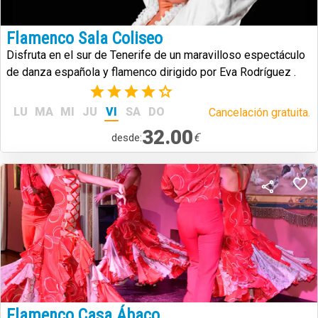
Flamenco Sala Coliseo
Disfruta en el sur de Tenerife de un maravilloso espectáculo
de danza española y flamenco dirigido por Eva Rodríguez .
(1)
LU
MA
MI
JU
VI
SA
DO
Cancelación gratuita.
32.00
€
desde:
Flamenco Casa Ábaco