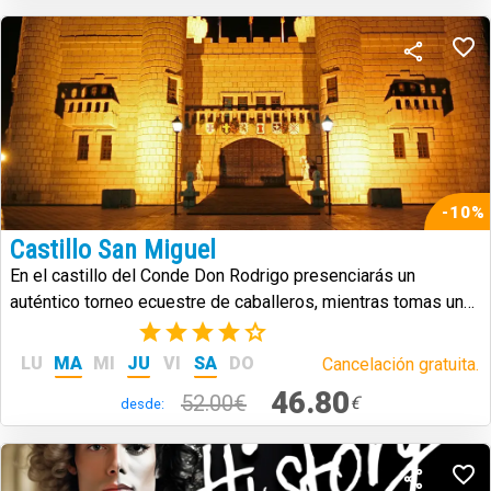
-10%
Castillo San Miguel
En el castillo del Conde Don Rodrigo presenciarás un
auténtico torneo ecuestre de caballeros, mientras tomas un
banquete al estilo medieval.
(7)
LU
MA
MI
JU
VI
SA
DO
Cancelación gratuita.
46.80
52.00€
€
desde: