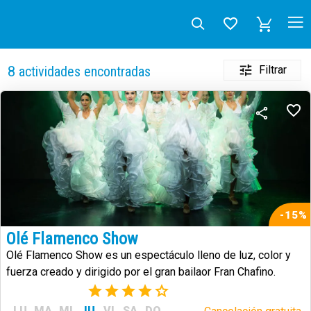
Filtrar
8
actividades encontradas
-15%
Olé Flamenco Show
Olé Flamenco Show es un espectáculo lleno de luz, color y
fuerza creado y dirigido por el gran bailaor Fran Chafino.
(3)
LU
MA
MI
JU
VI
SA
DO