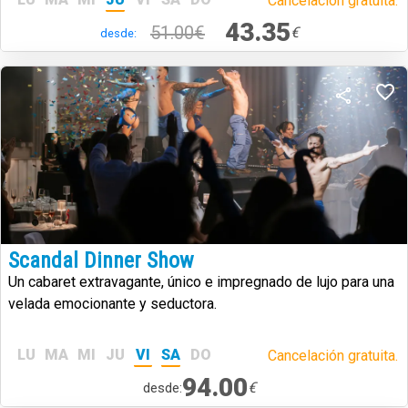
Cancelación gratuita.
43.35
51.00€
€
desde:
Scandal Dinner Show
Un cabaret extravagante, único e impregnado de lujo para una
velada emocionante y seductora.
LU
MA
MI
JU
VI
SA
DO
Cancelación gratuita.
94.00
€
desde: