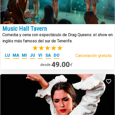
Music Hall Tavern
Comedia y cena con espectáculo de Drag Queens: el show en
inglés más famoso del sur de Tenerife.
(2)
LU
MA
MI
JU
VI
SA
DO
Cancelación gratuita.
49.00
€
desde: