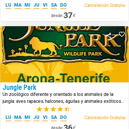
LU
MA
MI
JU
VI
SA
DO
Cancelación Gratuita.
37
€
desde:
Jungle Park
Un zoológico diferente y orientado a los animales de la
jungla: aves rapaces, halcones, águilas y animales exóticos
de todo tipo.
(5)
LU
MA
MI
JU
VI
SA
DO
Cancelación Gratuita.
36
€
desde: