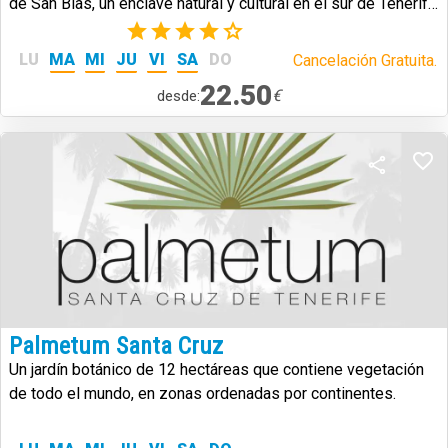
de San Blas, un enclave natural y cultural en el sur de Tenerife
que combina historia, paisajes volcánicos y biodiversidad.
(2)
LU
MA
MI
JU
VI
SA
DO
Cancelación Gratuita.
22.50
€
desde:
Palmetum Santa Cruz
Un jardín botánico de 12 hectáreas que contiene vegetación
de todo el mundo, en zonas ordenadas por continentes.