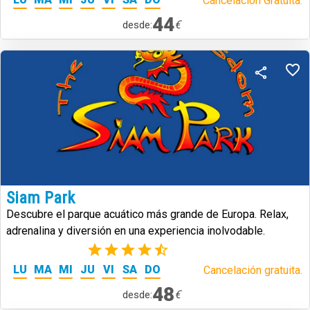
Cancelación Gratuita.
44
€
desde:
Siam Park
Descubre el parque acuático más grande de Europa. Relax,
adrenalina y diversión en una experiencia inolvodable.
(39)
LU
MA
MI
JU
VI
SA
DO
Cancelación gratuita.
48
€
desde: