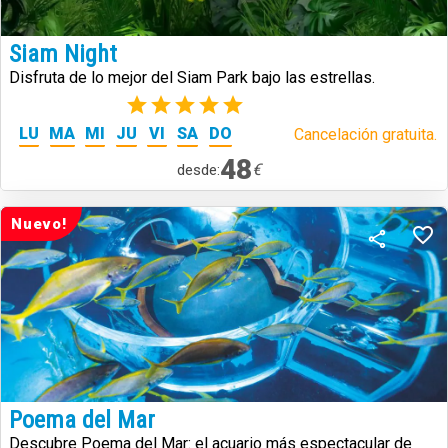
Siam Night
Disfruta de lo mejor del Siam Park bajo las estrellas.
(1)
LU
MA
MI
JU
VI
SA
DO
Cancelación gratuita.
48
€
desde:
Nuevo!
Poema del Mar
Descubre Poema del Mar: el acuario más espectacular de