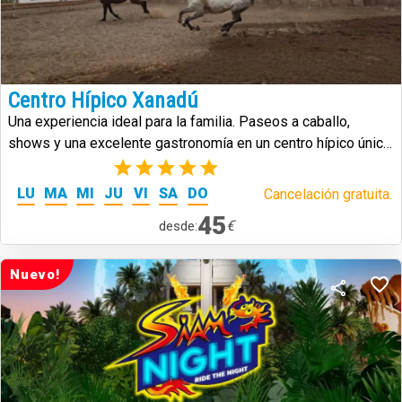
Centro Hípico Xanadú
Una experiencia ideal para la familia. Paseos a caballo,
shows y una excelente gastronomía en un centro hípico único
en Tenerife.
(1)
LU
MA
MI
JU
VI
SA
DO
Cancelación gratuita.
45
€
desde:
Nuevo!