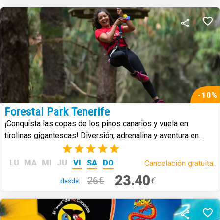
-10%
Forestal Park Tenerife
¡Conquista las copas de los pinos canarios y vuela en
tirolinas gigantescas! Diversión, adrenalina y aventura en
plena naturaleza.
(2)
LU
MA
MI
JU
VI
SA
DO
Cancelación gratuita.
23.40
26€
€
desde: