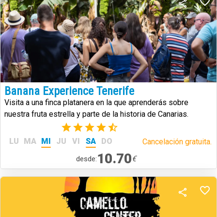
Banana Experience Tenerife
Visita a una finca platanera en la que aprenderás sobre
nuestra fruta estrella y parte de la historia de Canarias.
(6)
LU
MA
MI
JU
VI
SA
DO
Cancelación gratuita.
10.70
€
desde: