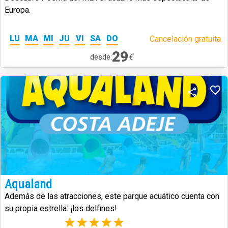
Europa.
LU
MA
MI
JU
VI
SA
DO
Cancelación gratuita.
29
€
desde:
Aqualand
Además de las atracciones, este parque acuático cuenta con
su propia estrella: ¡los delfines!
(1)