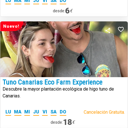
LU
MA
MI
JU
VI
SA
DO
6
€
desde:
Nuevo!
Tuno Canarias Eco Farm Experience
Descubre la mayor plantación ecológica de higo tuno de
Canarias.
LU
MA
MI
JU
VI
SA
DO
Cancelación Gratuita.
18
€
desde: