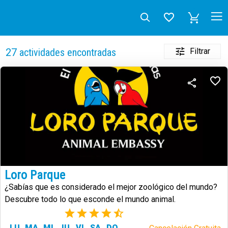
Filtrar
27
actividades encontradas
Loro Parque
¿Sabías que es considerado el mejor zoológico del mundo?
Descubre todo lo que esconde el mundo animal.
(73)
LU
MA
MI
JU
VI
SA
DO