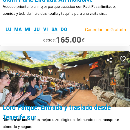
Acceso prioritario al mejor parque acuático con Fast Pass ilimitado,
comida y bebida incluidas, toalla y taquilla para una visita sin
preocupaciones.
LU
MA
MI
JU
VI
SA
DO
Cancelación Gratuita.
165.00
€
desde:
Loro Parque: Entrada y traslado desde
Tenerife sur
Disfruta de uno de los mejores zoológicos del mundo con transporte
cómodo y seguro.