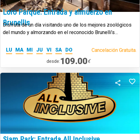
Loro Parque: Entrada y almuerzo en
Brunellis
Disfruta de un día visitando uno de los mejores zoológicos
del mundo y almorzando en el reconocido Brunelli’s
Steakhouse, con espectaculares vistas al océano.
LU
MA
MI
JU
VI
SA
DO
Cancelación Gratuita.
109.00
€
desde:
Siam Park: Entrada All Inclusive