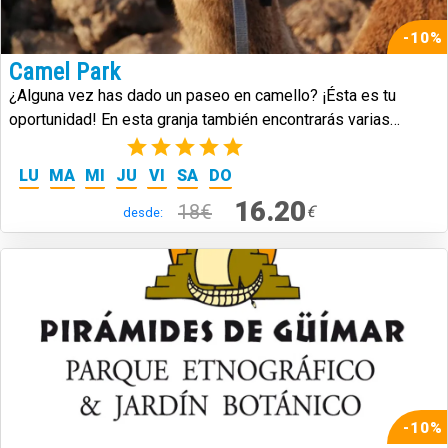
-10%
Camel Park
¿Alguna vez has dado un paseo en camello? ¡Ésta es tu
oportunidad! En esta granja también encontrarás varias
especies nativas de Canarias.
(3)
LU
MA
MI
JU
VI
SA
DO
16.20
18€
€
desde:
-10%