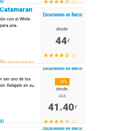
DO
(31)
o Catamarán
Excursiones en Barco
sión con el White
para una
desde:
44
€
(3)
DO
Cancelación Gratuita.
Excursiones en Barco
r ser uno de los
-10%
n. Relájate en su
desde:
46€
41.40
€
DO
(7)
Excursiones en Barco