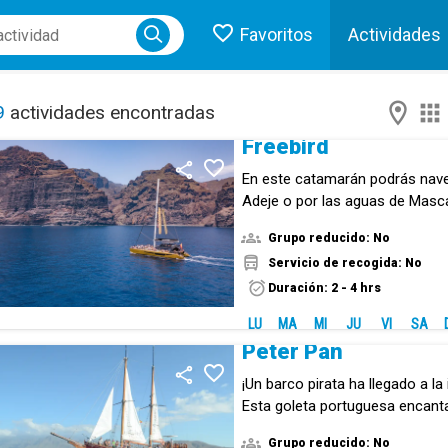
Favoritos
Actividades
ose menu
9
actividades encontradas
Freebird
En este catamarán podrás nave
Adeje o por las aguas de Masc
Grupo reducido: No
Servicio de recogida: No
Duración: 2 - 4 hrs
LU
MA
MI
JU
VI
SA
Peter Pan
¡Un barco pirata ha llegado a la 
Esta goleta portuguesa encant
pequeños.
Grupo reducido: No