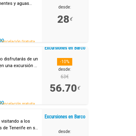
nentes y aguas
desde:
28
€
DO
Cancelación Gratuita.
Excursiones en Barco
o disfrutarás de un
-10%
en una excursión en
desde:
63€
56.70
€
DO
Cancelación gratuita.
Excursiones en Barco
 visitando a los
s de Tenerife en su
desde: