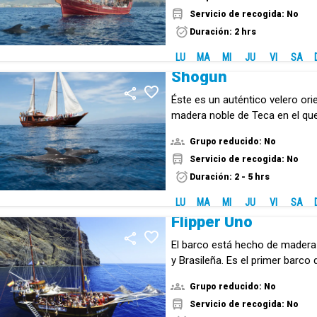
Servicio de recogida: No
Duración: 2 hrs
LU
MA
MI
JU
VI
SA
Shogun
Éste es un auténtico velero ori
madera noble de Teca en el qu
costa sur de Tenerife.
Grupo reducido: No
Servicio de recogida: No
Duración: 2 - 5 hrs
LU
MA
MI
JU
VI
SA
Flipper Uno
El barco está hecho de madera
y Brasileña. Es el primer barco
hecho a mano, en Tenerife.
Grupo reducido: No
Servicio de recogida: No