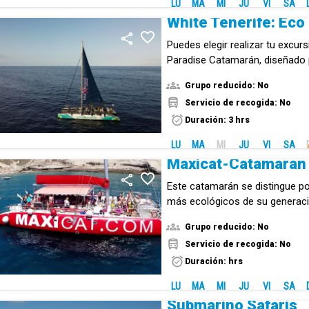
LU
MA
MI
JU
VI
SA
White Tenerife: Ec
Puedes elegir realizar tu excur
Paradise Catamarán, diseñado 
navegación sostenible.
Grupo reducido: No
Servicio de recogida: No
Duración: 3 hrs
LU
MA
MI
JU
VI
SA
Maxicat-Catamarán
Este catamarán se distingue po
más ecológicos de su generació
solárium y disfruta del mar.
Grupo reducido: No
Servicio de recogida: No
Duración: hrs
LU
MA
MI
JU
VI
SA
Submarino Safaris