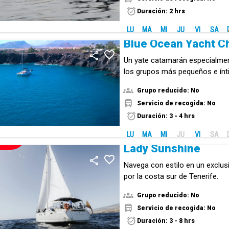
Duración: 2 hrs
LU
MA
MI
JU
VI
SA
Blue Ocean Yacht C
Un yate catamarán especialme
los grupos más pequeños e ínt
Grupo reducido: No
Servicio de recogida: No
Duración: 3 - 4 hrs
LU
MA
MI
JU
VI
SA
NUEVO!
Lady Sunshine
Navega con estilo en un exclus
por la costa sur de Tenerife.
Grupo reducido: No
Servicio de recogida: No
Duración: 3 - 8 hrs