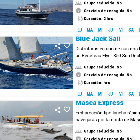
Grupo reducido: No
Servicio de recogida: No
Duración: 2 hrs
LU
MA
MI
JU
VI
SA
Blue Jack Sail
Disfrutarás en uno de sus dos 
un Beneteau Flyer 850 Sun Deck
un Jeanneau Sun Odyssey 52.2
Grupo reducido: No
Servicio de recogida: No
Duración: hrs
LU
MA
MI
JU
VI
SA
Masca Express
Embarcación tipo lancha rápida
navegarás por la costa de Mas
Grupo reducido: No
Servicio de recogida: No