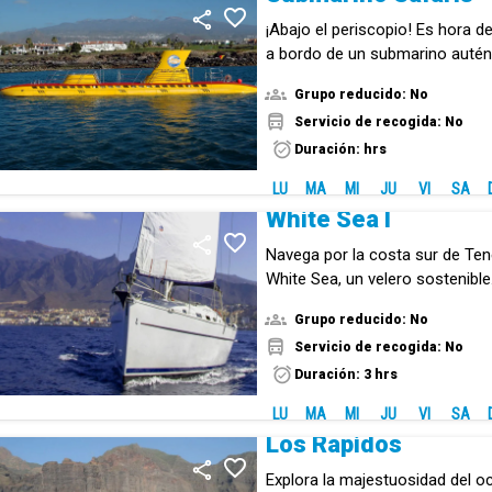
¡Abajo el periscopio! Es hora de 
a bordo de un submarino autén
Grupo reducido: No
Servicio de recogida: No
Duración: hrs
LU
MA
MI
JU
VI
SA
White Sea I
Navega por la costa sur de Ten
White Sea, un velero sostenible
Grupo reducido: No
Servicio de recogida: No
Duración: 3 hrs
LU
MA
MI
JU
VI
SA
Los Rápidos
Explora la majestuosidad del o