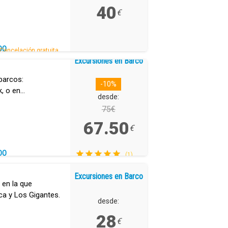
40
€
DO
Cancelación gratuita.
Excursiones en Barco
barcos:
-10%
, o en
desde:
.
75€
67.50
€
DO
(1)
Excursiones en Barco
 en la que
ca y Los Gigantes.
desde:
28
€