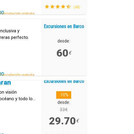
(48)
DO
Cancelación gratuita.
Excursiones en Barco
inclusiva y
rreras perfecto.
desde:
60
€
DO
Cancelación gratuita.
Excursiones en Barco
arán
on visión
-10%
océano y todo lo
desde:
33€
29.70
€