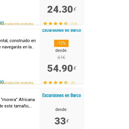
24.30
€
DO
Cancelación gratuita.
(13)
Excursiones en Barco
ental, construido en
-10%
e navegarás en la
desde:
61€
54.90
€
DO
Cancelación gratuita.
(9)
Excursiones en Barco
 “morera” Africana
 de este tamaño,
desde:
33
€