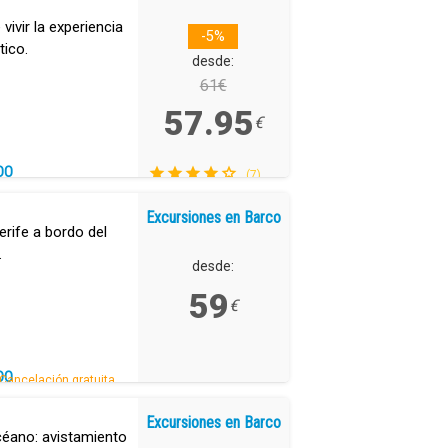
vivir la experiencia
-5%
tico.
desde:
61€
57.95
€
DO
(7)
Excursiones en Barco
erife a bordo del
.
desde:
59
€
DO
Cancelación gratuita.
Excursiones en Barco
céano: avistamiento