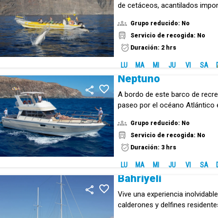
de cetáceos, acantilados impo
cristalinas.
Grupo reducido: No
Servicio de recogida: No
Duración: 2 hrs
LU
MA
MI
JU
VI
SA
Neptuno
A bordo de este barco de recre
paseo por el océano Atlántico 
grupo reducido.
Grupo reducido: No
Servicio de recogida: No
Duración: 3 hrs
LU
MA
MI
JU
VI
SA
Bahriyeli
Vive una experiencia inolvidable
calderones y delfines residente
entorno natural.