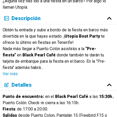
¿Alguna vez has ido a una fiesta en un barco? Por algo lo
Русский
llaman Utopía.
Descripción
Obtén tu entrada y sube a bordo de la fiesta en barco más
divertida en la que hayas estado. ¡
Utopia Boat Party
te
ofrece lo último en fiestas en Tenerife!
Nada más llegar a Puerto Colón asistirás a la
"Pre-
fiesta"
en
Black Pearl Café
donde también te darán tu
tarjeta de embarque para la fiesta en el barco. En la "Pre-
fiesta" además habrá
…
Ver más
Detalles
Punto de encuentro:
en el
Black Pearl Café
a las
15:30h
,
Puerto Colón. Check-in cierra a las 16:15h.
Fiesta
: de 17:00 a 20:00.
Salidas
desde Puerto Colon, Pantalán 15 (Freebird F15 o