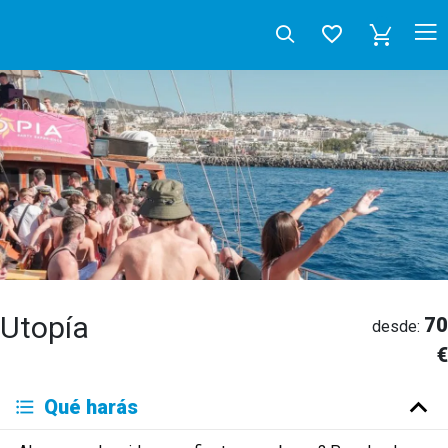
Utopía
70
desde:
€
Deutsch
Qué harás
English
Español
Français
Italiano
Neerlandés