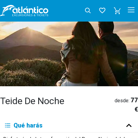
Teide De Noche
77
desde:
€
Qué harás