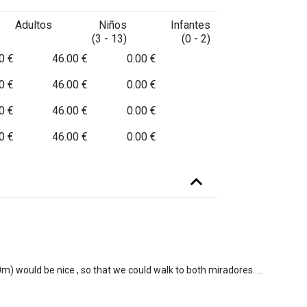
Adultos
Niños
Infantes
(3 - 13)
(0 - 2)
0 €
46.00 €
0.00 €
0 €
46.00 €
0.00 €
0 €
46.00 €
0.00 €
0 €
46.00 €
0.00 €
For me an option to stay longer on top of Teide (3500m) would be nice , so that we could walk to both miradores. Also, the climatization in the bus could be handled better.