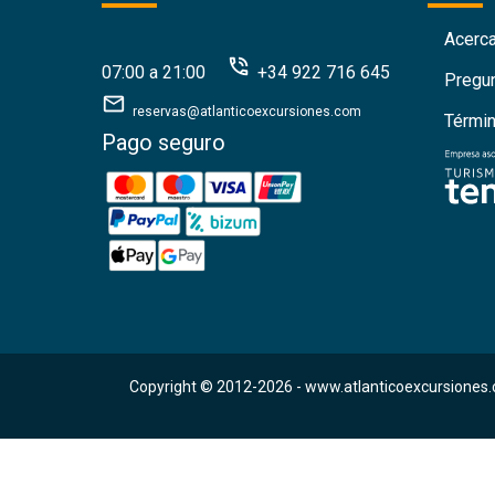
Acerc
07:00 a 21:00
+34 922 716 645
Pregu
reservas@atlanticoexcursiones.com
Térmi
Pago seguro
Copyright © 2012-2026 -
www.atlanticoexcursiones.
Proyecto cofinanciado por el Fondo Europeo de Desarrollo Regional como