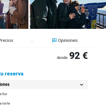
Precios
Opiniones
92 €
desde:
tu reserva
ciones
a Sur
a norte