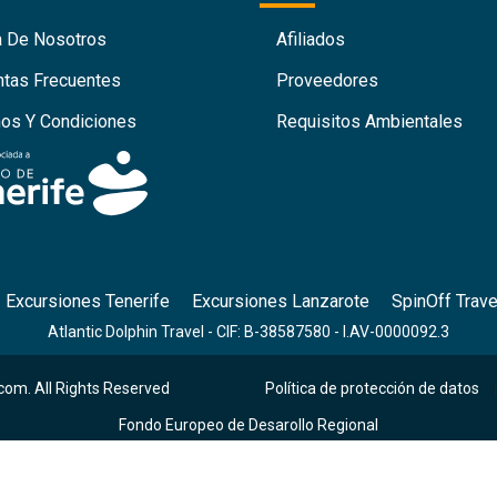
a De Nosotros
Afiliados
ntas Frecuentes
Proveedores
nos Y Condiciones
Requisitos Ambientales
Excursiones Tenerife
Excursiones Lanzarote
SpinOff Trave
Atlantic Dolphin Travel - CIF: B-38587580 - I.AV-0000092.3
com. All Rights Reserved
Política de protección de datos
|
Fondo Europeo de Desarollo Regional
 parte de la respuesta de la Unión a la pandemia de COVID-19.Subvenciones dirigidas al mantenimiento d
empresas, de los sectores más afectados por la crisis derivada de la COVID-19