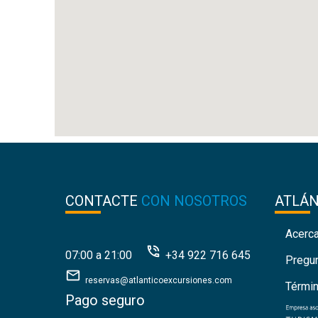
CONTACTE
CON NOSOTROS
ATLÁ
Acerc
07:00 a 21:00
+34 922 716 645
Pregu
reservas@atlanticoexcursiones.com
Térmi
Pago seguro