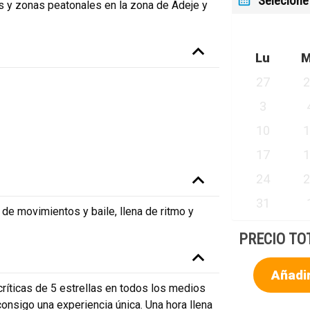
Selecione
s y zonas peatonales en la zona de Adeje y
Lu
27
3
10
17
24
31
a de movimientos y baile, llena de ritmo y
PRECIO TO
Añadir
ríticas de 5 estrellas en todos los medios
onsigo una experiencia única. Una hora llena