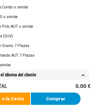
 Combi o similar
 o similar
 Polo AUT o similar
ra (SUV)
n Scenic 7 Plazas
rlando AUT. 7 Plazas
similar
el Idioma del cliente
io o similar
io AUT.
TAL
0.00 €
Plazas
 a la Cesta
Comprar
ito AUT