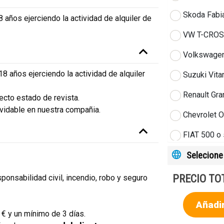
Skoda Fabia
años ejerciendo la actividad de alquiler de
VW T-CROSS
Volkswagen
 años ejerciendo la actividad de alquiler
Suzuki Vita
Renault Gra
ecto estado de revista.
vidable en nuestra compañia.
Chevrolet O
FIAT 500 o 
Selecione 
Beetle Cabr
Beetle Cabr
PRECIO TO
sponsabilidad civil, incendio, robo y seguro
Minibus 9 
Añadir
 € y un mínimo de 3 días.
Mercedes V