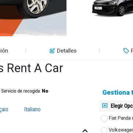
ión
Detalles
s Rent A Car
Servicio de recogida:
No
Gestiona 
Elegir Op
çais
Italiano
Fiat Panda 
Volkswagen 