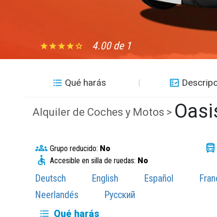
4.00 de 1
Qué harás
Descripc
Oasi
Alquiler de Coches y Motos >
Grupo reducido:
No
Accesible en silla de ruedas:
No
Deutsch
English
Español
Fran
Neerlandés
Русский
Qué harás