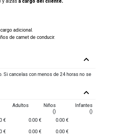
é y alzas
a cargo del cliente.
VW T-Rock 
cargo adicional.
ños de carnet de conducir.
io. Si cancelas con menos de 24 horas no se
Adultos
Niños
Infantes
()
()
0 €
0.00 €
0.00 €
0 €
0.00 €
0.00 €