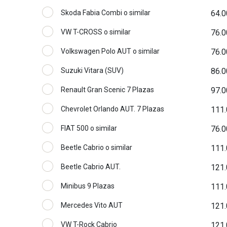
Skoda Fabia Combi o similar
64.0
VW T-CROSS o similar
76.0
Volkswagen Polo AUT o similar
76.0
Suzuki Vitara (SUV)
86.0
Renault Gran Scenic 7 Plazas
97.0
Chevrolet Orlando AUT. 7 Plazas
111.
FIAT 500 o similar
76.0
Beetle Cabrio o similar
111.
Beetle Cabrio AUT.
121.
Minibus 9 Plazas
111.
Mercedes Vito AUT
121.
VW T-Rock Cabrio
121.