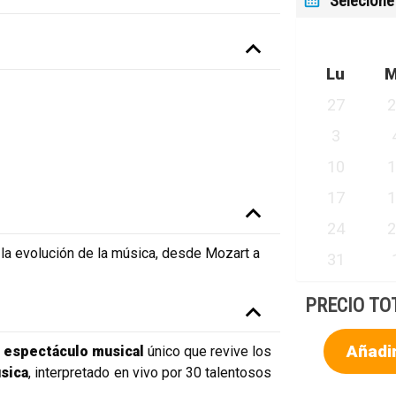
Selecione
Lu
27
3
10
17
24
 la evolución de la música, desde Mozart a
31
PRECIO TO
Añadir
n
espectáculo musical
único que revive los
úsica
, interpretado en vivo por 30 talentosos