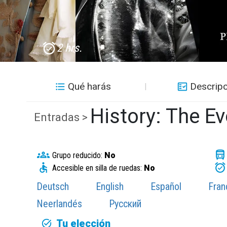
2 hrs.
Qué harás
Descripc
History: The E
Entradas >
Grupo reducido:
No
Accesible en silla de ruedas:
No
Deutsch
English
Español
Fran
Neerlandés
Русский
Tu elección