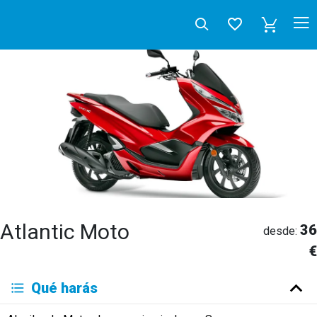
Atlantic Moto
36
desde:
€
Deutsch
Qué harás
English
Español
Français
Italiano
Neerlandés