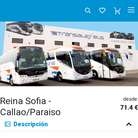
Reina Sofia -
desde:
71.4 €
Callao/Paraiso
Deutsch
Descripción
English
Español
Français
Italiano
Neerlandés