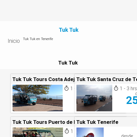
Tuk Tuk
Tuk Tuk en Tenerife
Inicio
Tuk Tuk
Tuk Tuk Tours Costa Adeje y Sur de Tenerife
Tuk Tuk Santa Cruz de T
1 - 3 hrs
1 - 3 hr
desde:
25.00
2
€
Tuk Tuk Tours Puerto de la Cruz y La Orotava
Tuk Tuk Tenerife
1 - 3 hrs
desde:
desde: