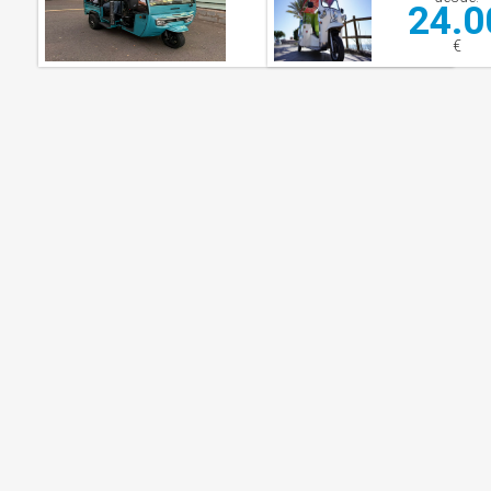
24.0
25.00
€
€