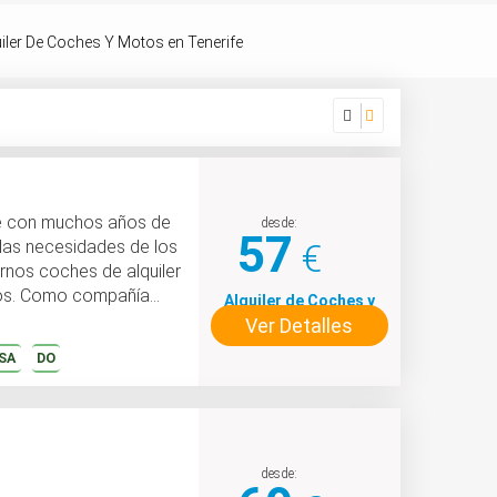
iler De Coches Y Motos en Tenerife
e con muchos años de
desde:
57
 las necesidades de los
€
ernos coches de alquiler
añía
Alquiler de Coches y
Ver Detalles
Motos
SA
DO
desde: