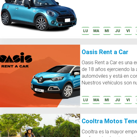
LU
MA
MI
JU
VI
Oasis Rent a Car
Oasis Rent a Car es una 
de 18 años ejerciendo la a
automóviles y está en con
Nuestros vehículos son nu
perfec...
LU
MA
MI
JU
VI
Cooltra Motos Tene
Cooltra es la mayor empr