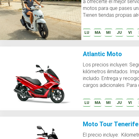
a ofrecerte el mejor servic
motos para que pases una
Tienen tiendas propias al
Italia, Francia y...
LU
MA
MI
JU
VI
Atlantic Moto
Los precios incluyen: Se
kilómetros ilimitados. Impuesto de 13.5%
incluido. Entrega y recogida de los clientes, sin
cargos adicionales. Para conducir una
motocicleta de 125cc...
LU
MA
MI
JU
VI
Moto Tour Tenerife
El precio incluye: Kilometraje ilimitado Segundo