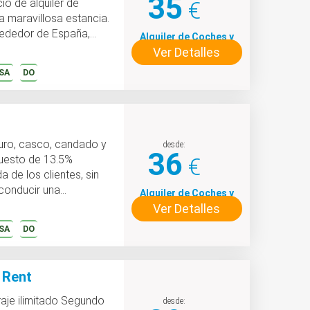
35
io de alquiler de
€
 maravillosa estancia.
rededor de España,
Alquiler de Coches y
Ver Detalles
Motos
SA
DO
guro, casco, candado y
desde:
36
€
Alquiler de Coches y
Ver Detalles
Motos
SA
DO
 Rent
desde: