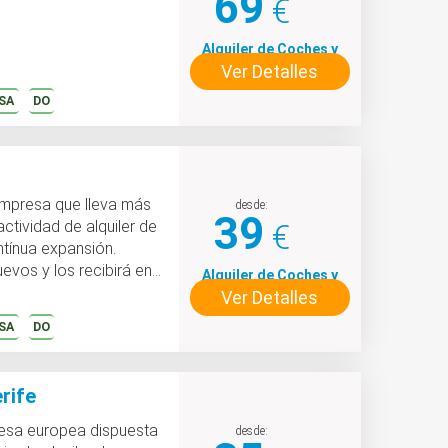
69
€
Alquiler de Coches y
Ver Detalles
Motos
SA
DO
empresa que lleva más
desde:
39
ctividad de alquiler de
€
tínua expansión.
evos y los recibirá en
Alquiler de Coches y
Ver Detalles
Motos
SA
DO
rife
esa europea dispuesta
desde: