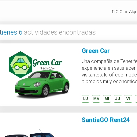
Inicio
Alqu
tienes 6
actividades encontradas
Green Car
Una compañía de Tenerif
experiencia en satisfacer
visitantes, le ofrece mod
a precios muy económicos. Como comp
local nues...
LU
MA
MI
JU
VI
SantiaGO Rent24
...