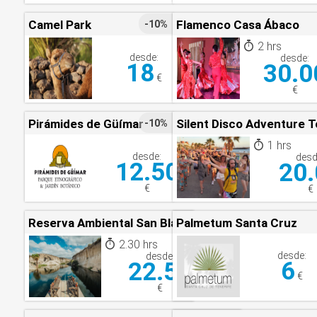
Camel Park
Flamenco Casa Ábaco
-10%
2 hrs
desde:
desde:
18
30.0
€
€
Pirámides de Güímar
Silent Disco Adventure T
-10%
1 hrs
desde:
desd
12.50
20.
€
€
Reserva Ambiental San Blas
Palmetum Santa Cruz
2.30 hrs
desde:
desde:
6
22.50
€
€