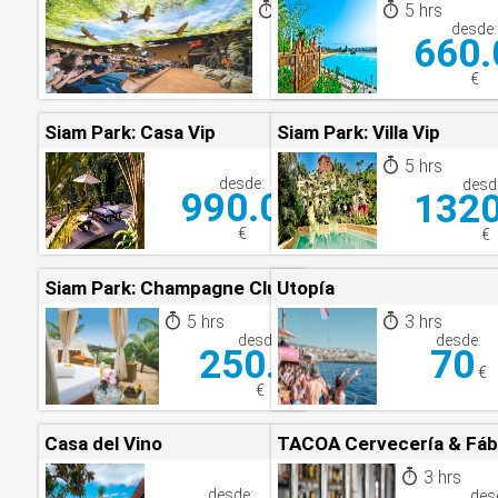
5 hrs
5 hrs
desde:
desde:
65.00
660.
€
€
Siam Park: Casa Vip
Siam Park: Villa Vip
5 hrs
desde:
desd
990.00
1320
€
€
Siam Park: Champagne Club
Utopía
5 hrs
3 hrs
desde:
desde:
250.00
70
€
€
Casa del Vino
TACOA Cervecería & Fáb
3 hrs
desde:
des