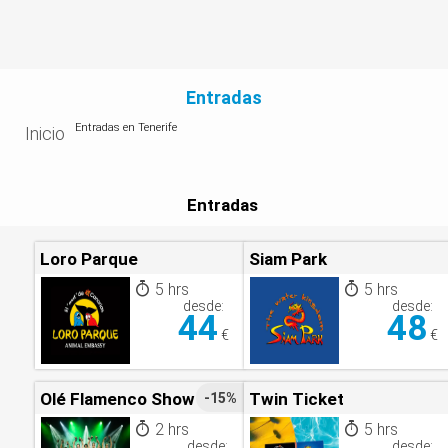
Entradas
Entradas en Tenerife
Inicio
Entradas
Loro Parque
Siam Park
5 hrs
5 hrs
desde:
desde:
44
48
€
€
Olé Flamenco Show
Twin Ticket
-15%
2 hrs
5 hrs
desde:
desde: