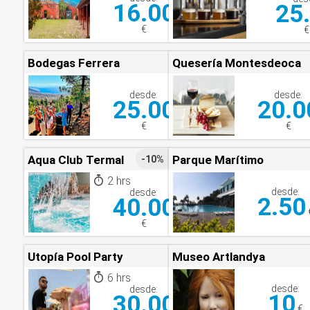
16.00
25
€
€
Bodegas Ferrera
Quesería Montesdeoca
desde:
desde:
25.00
20.0
€
€
Aqua Club Termal
Parque Marítimo
-10%
2 hrs
desde:
desde:
2.50
40.00
€
Utopía Pool Party
Museo Artlandya
6 hrs
desde:
desde:
10
30.00
€