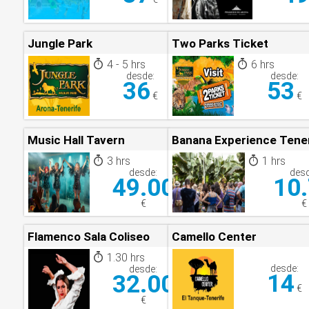
Jungle Park
Two Parks Ticket
4 - 5 hrs
6 hrs
desde:
desde:
36
53
€
€
Music Hall Tavern
Banana Experience Tene
3 hrs
1 hrs
desde:
desd
49.00
10
€
€
Flamenco Sala Coliseo
Camello Center
1.30 hrs
desde:
desde:
14
32.00
€
€