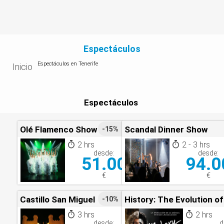
Espectáculos
Espectáculos en Tenerife
Inicio
Espectáculos
Olé Flamenco Show
Scandal Dinner Show
-15%
2 hrs
2 - 3 hrs
desde:
desde:
51.00
94.0
€
€
Castillo San Miguel
History: The Evolution o
-10%
3 hrs
2 hrs
desde:
d