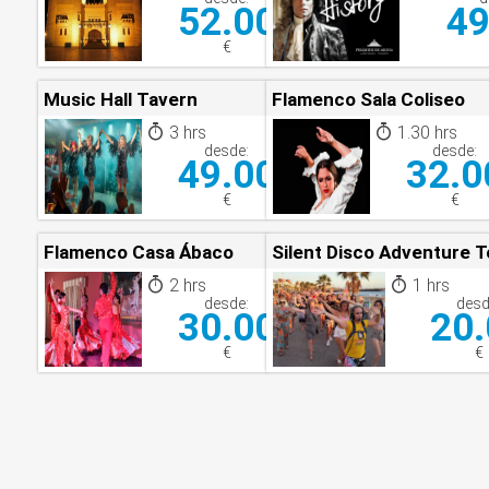
52.00
49
€
Music Hall Tavern
Flamenco Sala Coliseo
3 hrs
1.30 hrs
desde:
desde:
49.00
32.0
€
€
Flamenco Casa Ábaco
Silent Disco Adventure T
2 hrs
1 hrs
desde:
desd
30.00
20.
€
€