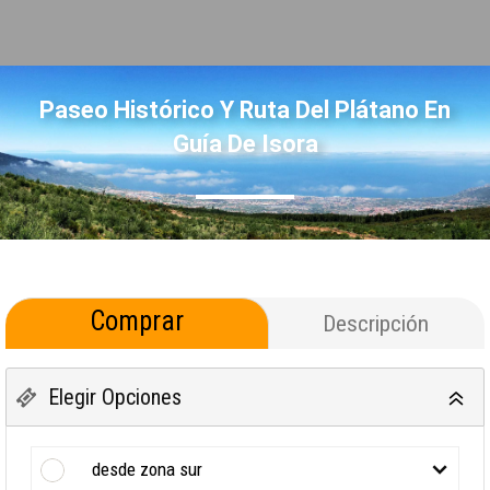
Paseo Histórico Y Ruta Del Plátano En
Guía De Isora
Comprar
Descripción
Elegir Opciones
desde zona sur