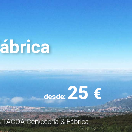
ábrica
25
€
desde:
TACOA Cervecería & Fábrica