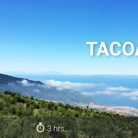
TACOA
3 hrs.