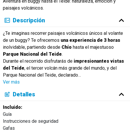
Aventura en buggy hasta el Teide: naturaleza, emoción y
Русский
paisajes volcánicos.
Descripción
¿Te imaginas recorrer paisajes volcánicos únicos al volante
de un buggy? Te ofrecemos
una experiencia de 3 horas
inolvidable, partiendo desde
Chío
hasta el majestuoso
Parque Nacional del Teide
.
Durante el recorrido disfrutarás de
impresionantes vistas
del Teide
, el tercer volcán más grande del mundo, y del
Parque Nacional del Teide, declarado
…
Ver más
Detalles
Incluido:
Guía
Instrucciones de seguridad
Gafas