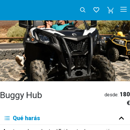
Buggy Hub
180
desde:
€
Deutsch
Qué harás
English
Español
Français
Italiano
Neerlandés