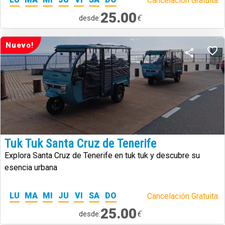
Cancelación Gratuita.
25.00
€
desde:
Nuevo!
Tuk Tuk Santa Cruz de Tenerife
Explora Santa Cruz de Tenerife en tuk tuk y descubre su
esencia urbana
LU
MA
MI
JU
VI
SA
DO
Cancelación Gratuita.
25.00
€
desde: