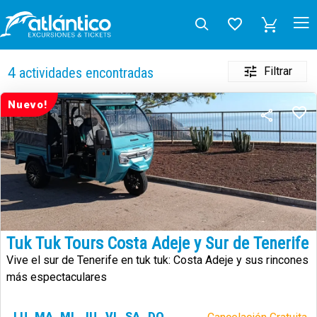
Filtrar
4
actividades encontradas
Nuevo!
Tuk Tuk Tours Costa Adeje y Sur de Tenerife
Vive el sur de Tenerife en tuk tuk: Costa Adeje y sus rincones
más espectaculares
LU
MA
MI
JU
VI
SA
DO