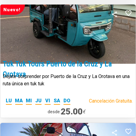
Nuevo!
Tuk Tuk Tours Puerto de la Cruz y La
Orotava
Déjate sorprender por Puerto de la Cruz y La Orotava en una
ruta única en tuk tuk
LU
MA
MI
JU
VI
SA
DO
Cancelación Gratuita.
25.00
€
desde: