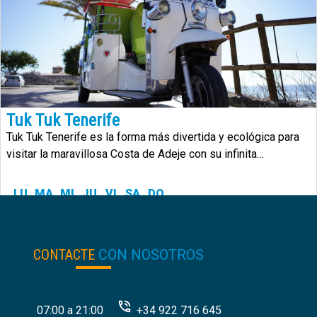
Tuk Tuk Tenerife
Tuk Tuk Tenerife es la forma más divertida y ecológica para
visitar la maravillosa Costa de Adeje con su infinita
diversidad.
LU
MA
MI
JU
VI
SA
DO
24.00
€
desde:
CONTACTE
CON NOSOTROS
07:00 a 21:00
+34 922 716 645