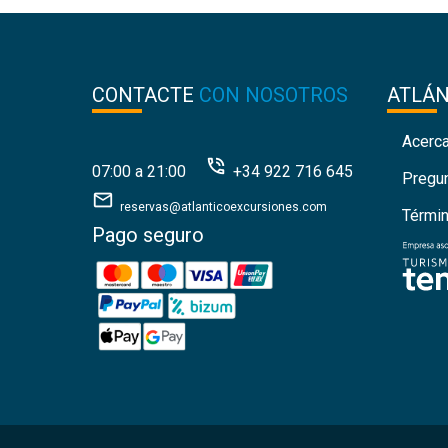
CONTACTE
CON NOSOTROS
ATLÁ
Acerc
07:00 a 21:00
+34 922 716 645
Pregu
reservas@atlanticoexcursiones.com
Térmi
Pago seguro