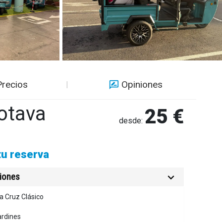
Precios
Opiniones
otava
25 €
desde:
tu reserva
ciones
la Cruz Clásico
ardines