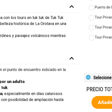
Puerto de l
Tour Privad
a con los tours en tuk tuk de Tuk Tuk
 belleza histórica de La Orotava en una
Tour Priva
ardines y paisajes volcánicos mientras
Tour Privad
en el punto de encuentro indicado en la
Selecione 
or un adulto
.
 tuk
.
PRECIO TO
ua
, especialmente en días calurosos.
, con posibilidad de ampliación hasta
Añadir