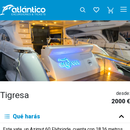
Tigresa
desde:
2000 €
Qué harás
Este yate, un Azimut 60 Flybrigde, cuenta con 18,36 metros