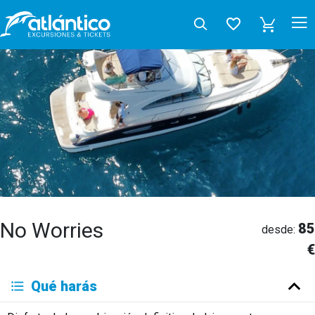
No Worries
85
desde:
€
Qué harás