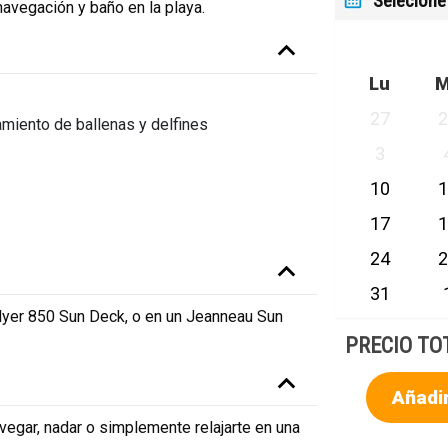
Selecione
navegación y baño en la playa.
Lu
27
amiento de ballenas y delfines
3
10
17
24
31
lyer 850 Sun Deck, o en un Jeanneau Sun
PRECIO TO
Añadir
egar, nadar o simplemente relajarte en una