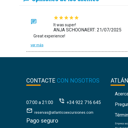
It was super!
ANJA SCHOONAERT: 21/07/2025
Great experience!
ver más
CONTACTE
CON NOSOTROS
ATLÁ
Acerc
07:00 a 21:00
+34 922 716 645
Pregu
reservas@atlanticoexcursiones.com
Térmi
Pago seguro