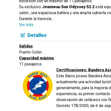
excursión con un máximo de 11 pasajeros.
Su exclusivo
Jeanneau Sun Odyssey 52.2
está equ
salón , una espaciosa bañera y una amplia cubierta c
Durante la travesía
…
Ver más
Detalles
Salidas
Puerto Colón
Capacidad máxima
11 pasajeros
Certificaciones: Bandera Az
Este Barco posee Bandera Azul
actualmente una actividad turís
generalmente, para la mayoría 
experiencia, su primer contacto
observación de cetáceos con fin
Decreto 178/2000, de 6 de se